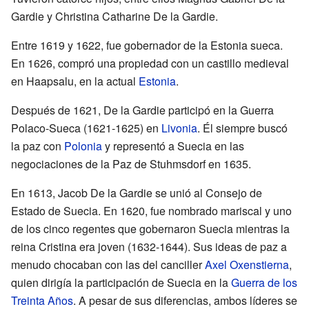
Gardie y Christina Catharine De la Gardie.
Entre 1619 y 1622, fue gobernador de la Estonia sueca.
En 1626, compró una propiedad con un castillo medieval
en Haapsalu, en la actual
Estonia
.
Después de 1621, De la Gardie participó en la Guerra
Polaco-Sueca (1621-1625) en
Livonia
. Él siempre buscó
la paz con
Polonia
y representó a Suecia en las
negociaciones de la Paz de Stuhmsdorf en 1635.
En 1613, Jacob De la Gardie se unió al Consejo de
Estado de Suecia. En 1620, fue nombrado mariscal y uno
de los cinco regentes que gobernaron Suecia mientras la
reina Cristina era joven (1632-1644). Sus ideas de paz a
menudo chocaban con las del canciller
Axel Oxenstierna
,
quien dirigía la participación de Suecia en la
Guerra de los
Treinta Años
. A pesar de sus diferencias, ambos líderes se