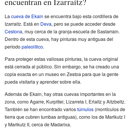
encuentran en Izarraitz?
La
cueva de Ekain
se encuentra bajo esta cordillera de
Izarraitz. Está en
Deva
, pero se puede acceder desde
Cestona
, muy cerca de la granja-escuela de Sastarrain.
Dentro de esta cueva, hay pinturas muy antiguas del
período
paleolítico
.
Para proteger estas valiosas pinturas, la cueva original
está cerrada al público. Sin embargo, se ha creado una
copia exacta en un museo en Zestoa para que la gente
pueda visitarla y aprender sobre ella.
Además de Ekain, hay otras cuevas importantes en la
zona, como Agarre, Kurpittei, Lizarreta I, Erlaitz y Aitzbeltz.
También se han encontrado varios
túmulos
(montículos de
tierra que cubren tumbas antiguas), como los de Marikutz I
y Marikutz II, cerca de Madarixa.