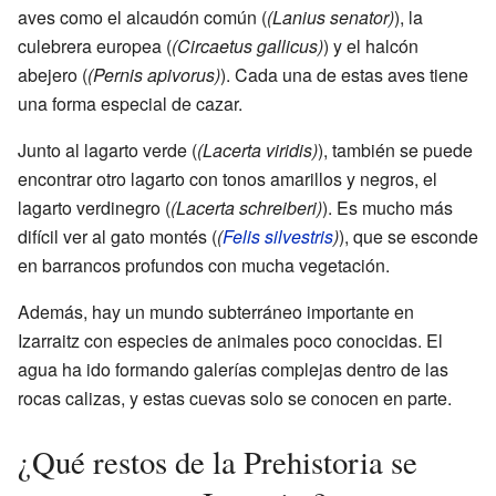
aves como el alcaudón común (
(Lanius senator)
), la
culebrera europea (
(Circaetus gallicus)
) y el halcón
abejero (
(Pernis apivorus)
). Cada una de estas aves tiene
una forma especial de cazar.
Junto al lagarto verde (
(Lacerta viridis)
), también se puede
encontrar otro lagarto con tonos amarillos y negros, el
lagarto verdinegro (
(Lacerta schreiberi)
). Es mucho más
difícil ver al gato montés (
(
Felis silvestris
)
), que se esconde
en barrancos profundos con mucha vegetación.
Además, hay un mundo subterráneo importante en
Izarraitz con especies de animales poco conocidas. El
agua ha ido formando galerías complejas dentro de las
rocas calizas, y estas cuevas solo se conocen en parte.
¿Qué restos de la Prehistoria se