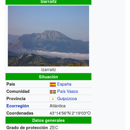
Izarraitz
Izarraitz
Situación
España
País
País Vasco
Comunidad
Guipúzcoa
Provincia
Atlántica
Ecorregión
43°14′56″N
2°19′03″O
Coordenadas
Datos generales
ZEC
Grado de protección