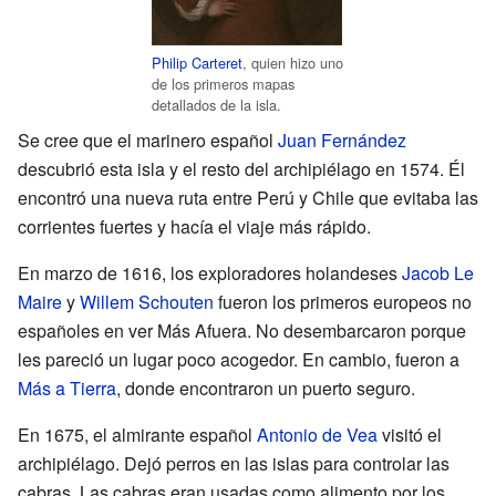
Philip Carteret
, quien hizo uno
de los primeros mapas
detallados de la isla.
Se cree que el marinero español
Juan Fernández
descubrió esta isla y el resto del archipiélago en 1574. Él
encontró una nueva ruta entre Perú y Chile que evitaba las
corrientes fuertes y hacía el viaje más rápido.
En marzo de 1616, los exploradores holandeses
Jacob Le
Maire
y
Willem Schouten
fueron los primeros europeos no
españoles en ver Más Afuera. No desembarcaron porque
les pareció un lugar poco acogedor. En cambio, fueron a
Más a Tierra
, donde encontraron un puerto seguro.
En 1675, el almirante español
Antonio de Vea
visitó el
archipiélago. Dejó perros en las islas para controlar las
cabras. Las cabras eran usadas como alimento por los