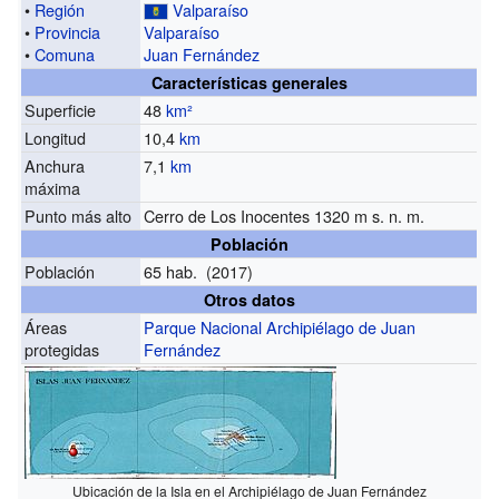
•
Región
Valparaíso
•
Provincia
Valparaíso
•
Comuna
Juan Fernández
Características generales
Superficie
48
km²
Longitud
10,4
km
Anchura
7,1
km
máxima
Punto más alto
Cerro de Los Inocentes 1320 m s. n. m.
Población
Población
65 hab. (2017)
Otros datos
Áreas
Parque Nacional Archipiélago de Juan
protegidas
Fernández
Ubicación de la Isla en el Archipiélago de Juan Fernández