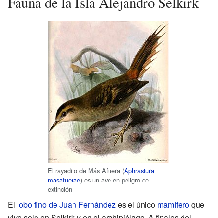
Fauna de la Isla Alejandro Selkirk
El rayadito de Más Afuera (
Aphrastura
masafuerae
) es un ave en peligro de
extinción.
El
lobo fino de Juan Fernández
es el único
mamífero
que
vive solo en Selkirk y en el archipiélago. A finales del