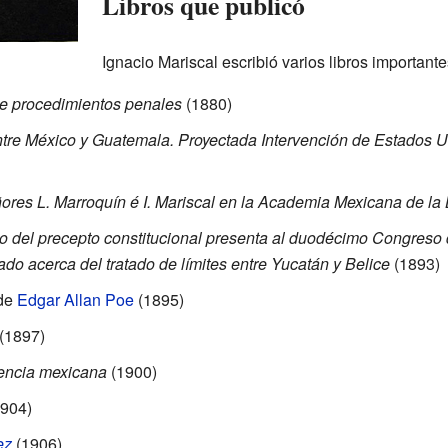
Libros que publicó
Ignacio Mariscal escribió varios libros importante
de procedimientos penales
(1880)
 entre México y Guatemala. Proyectada Intervención de Estados
ores L. Marroquín é I. Mariscal en la Academia Mexicana de la
del precepto constitucional presenta al duodécimo Congreso d
do acerca del tratado de límites entre Yucatán y Belice
(1893)
 de
Edgar Allan Poe
(1895)
(1897)
encia mexicana
(1900)
904)
ez
(1906)