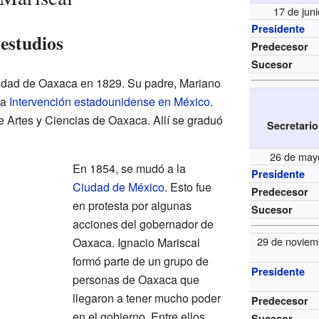
17 de jun
Presidente
estudios
Predecesor
Sucesor
iudad de Oaxaca en 1829. Su padre, Mariano
la
Intervención estadounidense en México
.
de Artes y Ciencias de Oaxaca. Allí se graduó
Secretario
26 de may
En 1854, se mudó a la
Presidente
Ciudad de México
. Esto fue
Predecesor
en protesta por algunas
Sucesor
acciones del gobernador de
29 de noviem
Oaxaca. Ignacio Mariscal
formó parte de un grupo de
Presidente
personas de Oaxaca que
llegaron a tener mucho poder
Predecesor
en el gobierno. Entre ellos
Sucesor