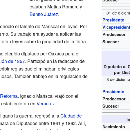
estaban Matías Romero y
01 de diciem
Benito Juárez
.
Presidente
onoció el talento de Mariscal en leyes. Por
Vicepresiden
rno. Su trabajo era ayudar a aplicar las
Predecesor
ran leyes sobre la propiedad de la tierra.
Sucesor
ue elegido diputado por Oaxaca para el
ción de 1857
. Participó en la redacción de
Diputado al 
cribir reglas que eliminaban privilegios
por Dist
igiosos. También trabajó en la regulación de
8 de diciem
Presidente
 Reforma
, Ignacio Mariscal viajó con el
Predecesor
 establecieron en
Veracruz
.
Sucesor
 ganó la guerra, regresó a la
Ciudad de
I
mara de Diputados entre 1861 y 1862. Allí,
Nacimiento