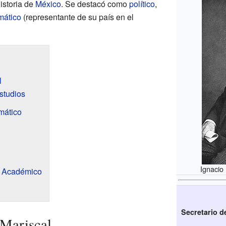
istoria de
México
. Se destacó como
político
,
mático
(representante de su país en el
l
studios
mático
Ignacio
 y Académico
Secretario d
 Mariscal