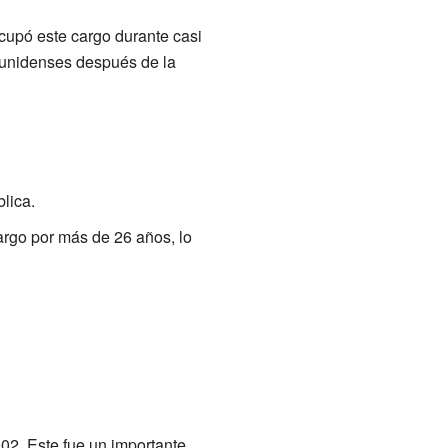
cupó este cargo durante casi
ounidenses después de la
lica.
rgo por más de 26 años, lo
902. Este fue un importante