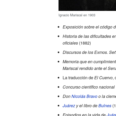
Ignacio Mariscal en 1903
Exposición sobre el código 
Historia de las dificultades
oficiales
(1882)
Discursos de los Exmos. Señ
Memoria que en cumplimiento 
Mariscal rendido ante el Sena
La traducción de
El Cuervo
,
Concurso científico nacional
Don
Nicolás Bravo
o la clem
Juárez
y el libro de
Bulnes
(1
Episodios en la vida de
Juár