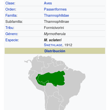
Clase
:
Aves
Orden
:
Passeriformes
Familia
:
Thamnophilidae
Subfamilia:
Thamnophilinae
Tribu
:
Formicivorini
Género
:
Myrmotherula
Especie
:
M. sclateri
Snethlage
, 1912
Distribución