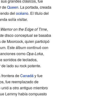
 sus grandes clásicos, fue
r de
Queen
. La portada, creada
iendo del
océano
. El título del
da solía visitar.
o
Warrior on the Edge of Time
,
ste disco conceptual se basaba
s de Moorcock, quien participó
álbum. Este álbum continuó con
n canciones como
Opa-Loka
,
de sonidos de teclados,
r de lado su rock potente.
a frontera de
Canadá
y fue
gos, fue reemplazado de
 unió a otro antiguo miembro
n que Lemmy había compuesto