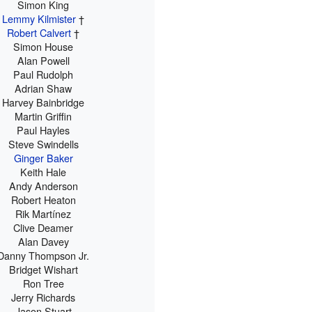
Simon King
Lemmy Kilmister
†
Robert Calvert
†
Simon House
Alan Powell
Paul Rudolph
Adrian Shaw
Harvey Bainbridge
Martin Griffin
Paul Hayles
Steve Swindells
Ginger Baker
Keith Hale
Andy Anderson
Robert Heaton
Rik Martínez
Clive Deamer
Alan Davey
Danny Thompson Jr.
Bridget Wishart
Ron Tree
Jerry Richards
Jason Stuart