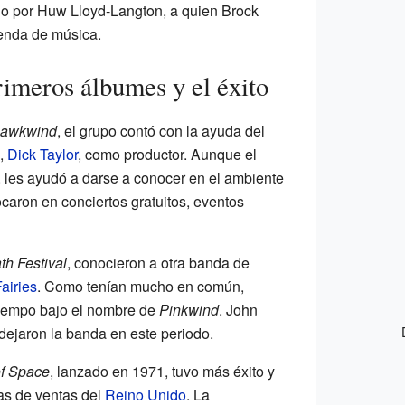
do por Huw Lloyd-Langton, a quien Brock
ienda de música.
rimeros álbumes y el éxito
awkwind
, el grupo contó con la ayuda del
s,
Dick Taylor
, como productor. Aunque el
, les ayudó a darse a conocer en el ambiente
ocaron en conciertos gratuitos, eventos
th Festival
, conocieron a otra banda de
airies
. Como tenían mucho en común,
 tiempo bajo el nombre de
Pinkwind
. John
ejaron la banda en este periodo.
of Space
, lanzado en 1971, tuvo más éxito y
tas de ventas del
Reino Unido
. La