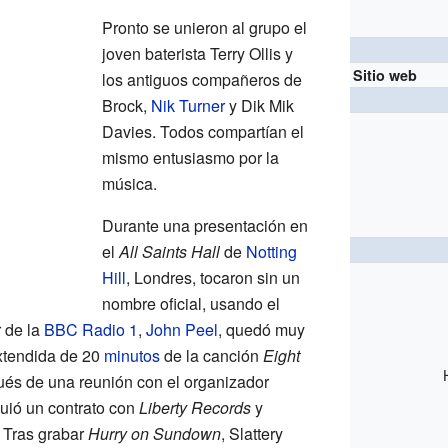
Pronto se unieron al grupo el
joven baterista Terry Ollis y
Sitio web
los antiguos compañeros de
Brock,
Nik Turner
y Dik Mik
Davies. Todos compartían el
mismo entusiasmo por la
música.
Durante una presentación en
el
All Saints Hall
de
Notting
Hill
, Londres, tocaron sin un
nombre oficial, usando el
r de la
BBC Radio 1
,
John Peel
, quedó muy
xtendida de 20
minutos
de la canción
Eight
ués de una reunión con el organizador
uió un contrato con
Liberty Records
y
 Tras grabar
Hurry on Sundown
, Slattery