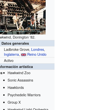
wkwind, Donington '82.
Datos generales
Ladbroke Grove,
Londres
,
Inglaterra
,
Reino Unido
Activo
nformación artística
Hawkwind Zoo
es
Sonic Assassins
Hawklords
Psychedelic Warriors
Group X
Hawkwind Light Orchestra