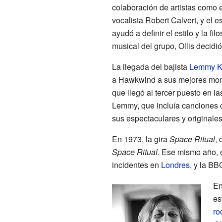
colaboración de artistas como e
vocalista Robert Calvert, y el e
ayudó a definir el estilo y la f
musical del grupo, Ollis decidió 
La llegada del bajista
Lemmy Ki
a Hawkwind a sus mejores mom
que llegó al tercer puesto en la
Lemmy, que incluía canciones
sus espectaculares y originale
En 1973, la gira
Space Ritual
,
Space Ritual
. Ese mismo año, e
incidentes en
Londres
, y la BB
En
es
ro