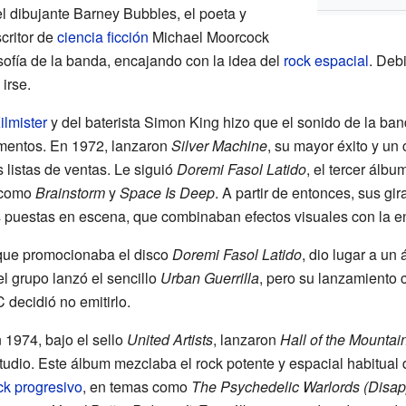
l dibujante Barney Bubbles, el poeta y
scritor de
ciencia ficción
Michael Moorcock
ilosofía de la banda, encajando con la idea del
rock espacial
. Deb
irse.
lmister
y del baterista Simon King hizo que el sonido de la ban
entos. En 1972, lanzaron
Silver Machine
, su mayor éxito y un 
s listas de ventas. Le siguió
Doremi Fasol Latido
, el tercer álbu
 como
Brainstorm
y
Space Is Deep
. A partir de entonces, sus gi
s puestas en escena, que combinaban efectos visuales con la e
 que promocionaba el disco
Doremi Fasol Latido
, dio lugar a un
l grupo lanzó el sencillo
Urban Guerrilla
, pero su lanzamiento 
C decidió no emitirlo.
 1974, bajo el sello
United Artists
, lanzaron
Hall of the Mountain
tudio. Este álbum mezclaba el rock potente y espacial habitual
ck progresivo
, en temas como
The Psychedelic Warlords (Disap