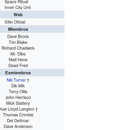
Space Ritual
Inner City Unit
Web
Sitio Oficial
Miembros
Dave Brock
Tim Blake
Richard Chadwick
Mr. Dibs
Niall Hone
Dead Fred
Exmiembros
Nik Turner
†
Dik Mik
Terry Ollis
John Harrison
Mick Slattery
Huw Lloyd-Langton †
Thomas Crimble
Del Dettmar
Dave Anderson