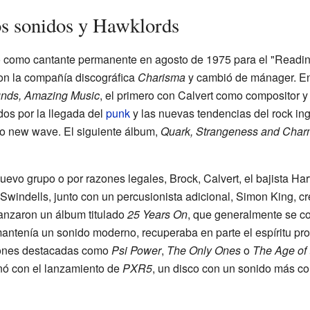
s sonidos y Hawklords
o como cantante permanente en agosto de 1975 para el "Readin
on la compañía discográfica
Charisma
y cambió de mánager. En
nds, Amazing Music
, el primero con Calvert como compositor y 
dos por la llegada del
punk
y las nuevas tendencias del rock ing
lo new wave. El siguiente álbum,
Quark, Strangeness and Char
vo grupo o por razones legales, Brock, Calvert, el bajista Harv
eve Swindells, junto con un percusionista adicional, Simon King, 
lanzaron un álbum titulado
25 Years On
, que generalmente se co
ntenía un sonido moderno, recuperaba en parte el espíritu p
iones destacadas como
Psi Power
,
The Only Ones
o
The Age of
nó con el lanzamiento de
PXR5
, un disco con un sonido más co