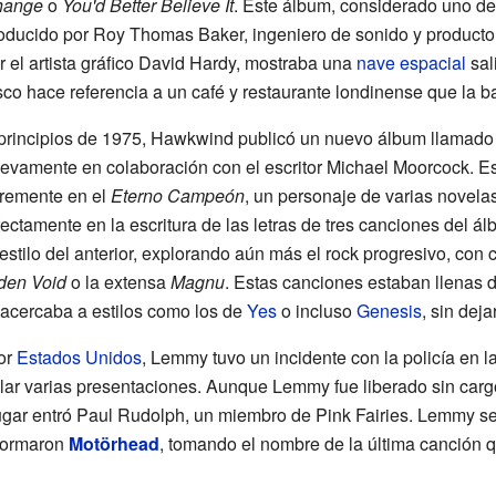
hange
o
You'd Better Believe It
. Este álbum, considerado uno de
oducido por Roy Thomas Baker, ingeniero de sonido y producto
r el artista gráfico David Hardy, mostraba una
nave espacial
sal
sco hace referencia a un café y restaurante londinense que la ban
principios de 1975, Hawkwind publicó un nuevo álbum llamad
evamente en colaboración con el escritor Michael Moorcock. E
bremente en el
Eterno Campeón
, un personaje de varias novela
rectamente en la escritura de las letras de tres canciones del 
 estilo del anterior, explorando aún más el rock progresivo, co
den Void
o la extensa
Magnu
. Estas canciones estaban llenas 
cercaba a estilos como los de
Yes
o incluso
Genesis
, sin deja
or
Estados Unidos
, Lemmy tuvo un incidente con la policía en l
elar varias presentaciones. Aunque Lemmy fue liberado sin car
ugar entró Paul Rudolph, un miembro de Pink Fairies. Lemmy se
 formaron
Motörhead
, tomando el nombre de la última canció