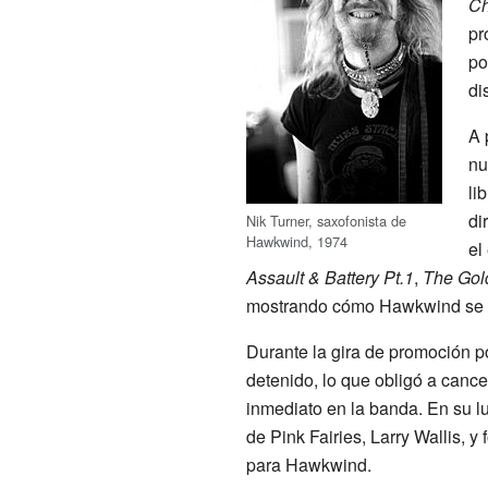
C
pr
po
di
A 
nu
li
di
Nik Turner, saxofonista de
Hawkwind, 1974
el
Assault & Battery Pt.1
,
The Gol
mostrando cómo Hawkwind se a
Durante la gira de promoción p
detenido, lo que obligó a canc
inmediato en la banda. En su l
de Pink Fairies, Larry Wallis, y
para Hawkwind.