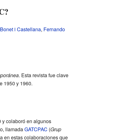
AC?
 Bonet i Castellana
,
Fernando
mporánea
. Esta revista fue clave
de 1950 y 1960.
 y colaboró en algunos
po, llamada
GATCPAC
(
Grup
iva en estas colaboraciones que