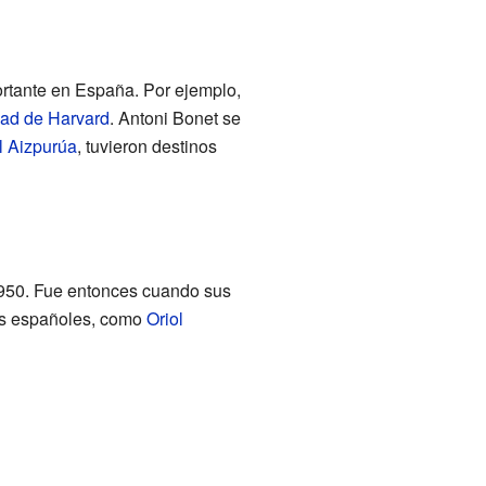
ortante en España. Por ejemplo,
dad de Harvard
. Antoni Bonet se
 Aizpurúa
, tuvieron destinos
950. Fue entonces cuando sus
nos españoles, como
Oriol