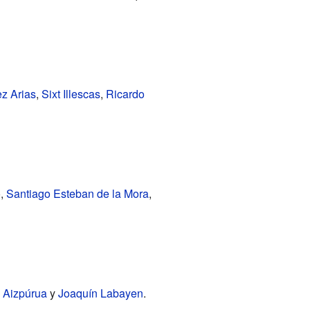
z Arias
,
Sixt Illescas
,
Ricardo
o,
Santiago Esteban de la Mora
,
 Aizpúrua
y
Joaquín Labayen
.