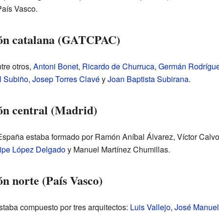
País Vasco.
ión catalana (GATCPAC)
tre otros,
Antoni Bonet
,
Ricardo de Churruca
,
Germán Rodrígue
 Subiño
,
Josep Torres Clavé
y
Joan Baptista Subirana
.
ón central (Madrid)
 España estaba formado por Ramón Aníbal Álvarez, Víctor Calv
ipe López Delgado
y Manuel Martínez Chumillas.
n norte (País Vasco)
staba compuesto por tres arquitectos:
Luis Vallejo
,
José Manuel