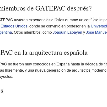
s miembros de GATEPAC después?
PAC tuvieron experiencias difíciles durante un conflicto imp
a
Estados Unidos
, donde se convirtió en profesor en la
Universi
gentina
. Otros miembros, como
Joaquín Labayen
y
José Manuel
AC en la arquitectura española
EPAC no fueron muy conocidos en España hasta la década de 1
ídas libremente, y una nueva generación de arquitectos moder
oyectos.
es