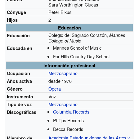
Sara Worthington Clucas
Peter Elkus
Cónyuge
2
Hijos
Educación
Colegio del Sagrado Corazón,
Mannes
Educación
College of Music
Mannes School of Music
Educada en
Far Hills Country Day School
Información profesional
Mezzosoprano
Ocupación
desde 1970
Años activa
Ópera
Género
Voz
Instrumento
Mezzosoprano
Tipo de voz
Columbia Records
Discográficas
Philips Records
Decca Records
Academia Estadounidense de las Artes y
Miembro de