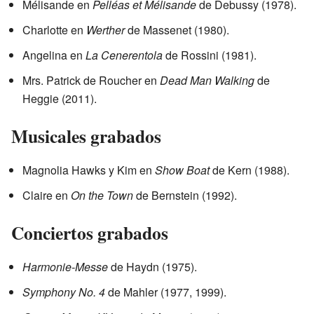
Mélisande en
Pelléas et Mélisande
de Debussy (1978).
Charlotte en
Werther
de Massenet (1980).
Angelina en
La Cenerentola
de Rossini (1981).
Mrs. Patrick de Roucher en
Dead Man Walking
de
Heggie (2011).
Musicales grabados
Magnolia Hawks y Kim en
Show Boat
de Kern (1988).
Claire en
On the Town
de Bernstein (1992).
Conciertos grabados
Harmonie-Messe
de Haydn (1975).
Symphony No. 4
de Mahler (1977, 1999).