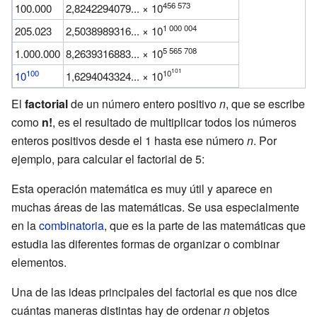
456 573
100.000
2,8242294079... × 10
1 000 004
205.023
2,5038989316... × 10
5 565 708
1.000.000
8,2639316883... × 10
101
100
10
10
1,6294043324... × 10
El
factorial
de un número entero positivo
n
, que se escribe
como
n!
, es el resultado de multiplicar todos los números
enteros positivos desde el 1 hasta ese número
n
. Por
ejemplo, para calcular el factorial de 5:
Esta operación matemática es muy útil y aparece en
muchas áreas de las matemáticas. Se usa especialmente
en la
combinatoria
, que es la parte de las matemáticas que
estudia las diferentes formas de organizar o combinar
elementos.
Una de las ideas principales del factorial es que nos dice
cuántas maneras distintas hay de ordenar
n
objetos