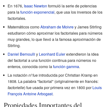
En 1676,
Isaac Newton
formuló la serie de potencias
para la
función exponencial
, que usa los inversos de los
factoriales.
Matemáticos como
Abraham de Moivre
y James Stirling
estudiaron cómo aproximar los factoriales para números
muy grandes, lo que llevó a la famosa aproximación de
Stirling.
Daniel Bernoulli
y
Leonhard Euler
extendieron la idea
del factorial a una función continua para números no
enteros, conocida como la
función gamma
.
La notación
n!
fue introducida por Christian Kramp en
1808. La palabra "factorial" (originalmente en francés:
factorielle
) fue usada por primera vez en 1800 por
Louis
François Antoine Arbogast
.
Propiedades Importantes del