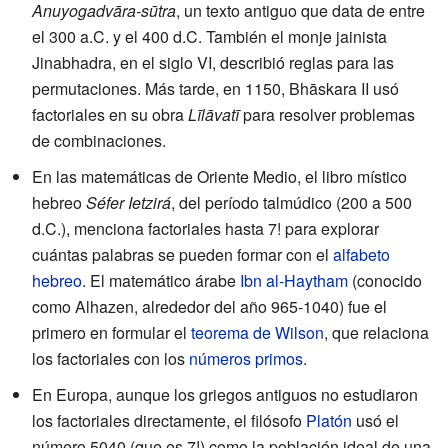
Anuyogadvāra-sūtra
, un texto antiguo que data de entre
el 300 a.C. y el 400 d.C. También el monje jainista
Jinabhadra, en el siglo VI, describió reglas para las
permutaciones. Más tarde, en 1150, Bhāskara II usó
factoriales en su obra
Līlāvatī
para resolver problemas
de combinaciones.
En las matemáticas de Oriente Medio, el libro místico
hebreo
Séfer Ietzirá
, del período talmúdico (200 a 500
d.C.), menciona factoriales hasta 7! para explorar
cuántas palabras se pueden formar con el
alfabeto
hebreo
. El matemático árabe
Ibn al-Haytham
(conocido
como Alhazen, alrededor del año 965-1040) fue el
primero en formular el
teorema de Wilson
, que relaciona
los factoriales con los
números primos
.
En Europa, aunque los griegos antiguos no estudiaron
los factoriales directamente, el filósofo
Platón
usó el
número 5040 (que es 7!) como la población ideal de una