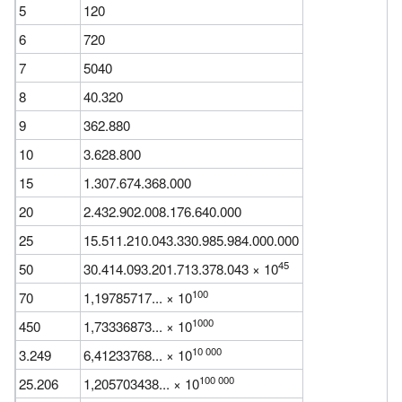
5
120
6
720
7
5040
8
40.320
9
362.880
10
3.628.800
15
1.307.674.368.000
20
2.432.902.008.176.640.000
25
15.511.210.043.330.985.984.000.000
45
50
30.414.093.201.713.378.043 × 10
100
70
1,19785717... × 10
1000
450
1,73336873... × 10
10 000
3.249
6,41233768... × 10
100 000
25.206
1,205703438... × 10