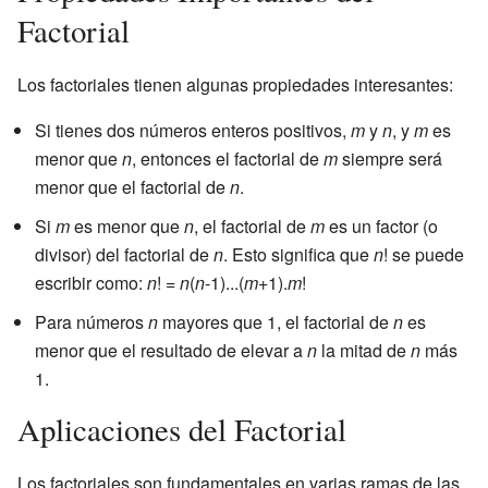
Factorial
Los factoriales tienen algunas propiedades interesantes:
Si tienes dos números enteros positivos,
m
y
n
, y
m
es
menor que
n
, entonces el factorial de
m
siempre será
menor que el factorial de
n
.
Si
m
es menor que
n
, el factorial de
m
es un factor (o
divisor) del factorial de
n
. Esto significa que
n
! se puede
escribir como:
n
! =
n
(
n
-1)...(
m
+1).
m
!
Para números
n
mayores que 1, el factorial de
n
es
menor que el resultado de elevar a
n
la mitad de
n
más
1.
Aplicaciones del Factorial
Los factoriales son fundamentales en varias ramas de las