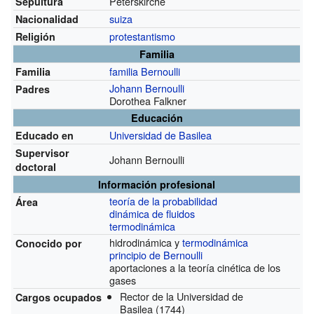
Peterskirche
Sepultura
suiza
Nacionalidad
protestantismo
Religión
Familia
familia Bernoulli
Familia
Johann Bernoulli
Padres
Dorothea Falkner
Educación
Universidad de Basilea
Educado en
Supervisor
Johann Bernoulli
doctoral
Información profesional
teoría de la probabilidad
Área
dinámica de fluidos
termodinámica
hidrodinámica y
termodinámica
Conocido por
principio de Bernoulli
aportaciones a la teoría cinética de los
gases
Rector de la Universidad de
Cargos ocupados
Basilea
(1744)