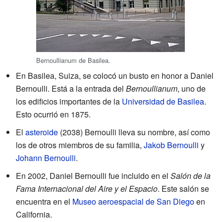
Bernoullianum de Basilea.
En Basilea, Suiza, se colocó un busto en honor a Daniel
Bernoulli. Está a la entrada del
Bernoullianum
, uno de
los edificios importantes de la
Universidad de Basilea
.
Esto ocurrió en 1875.
El
asteroide
(2038) Bernoulli lleva su nombre, así como
los de otros miembros de su familia,
Jakob Bernoulli
y
Johann Bernoulli
.
En 2002, Daniel Bernoulli fue incluido en el
Salón de la
Fama Internacional del Aire y el Espacio
. Este salón se
encuentra en el
Museo aeroespacial de San Diego
en
California.