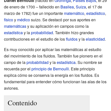
Daniel Bernoulli
(nacido en
Groninga
,
Países Bajos
, el 29
de enero de 1700 – fallecido en
Basilea
,
Suiza
, el 17 de
marzo de 1782) fue un importante
matemático
,
estadístico
,
físico
y
médico
suizo. Se destacó por sus aportes en
matemáticas
y su aplicación en campos como la
estadística
y la
probabilidad
. También hizo grandes
contribuciones en el estudio de los
fluidos
y la
elasticidad
.
Es muy conocido por aplicar las matemáticas al estudio
del movimiento de los fluidos. También fue pionero en el
campo de la
probabilidad
y la
estadística
. Su nombre se
recuerda por el
principio de Bernoulli
. Este principio
explica cómo se conserva la energía en los fluidos. Es
fundamental para entender cómo funcionan las alas de los
aviones.
Contenido