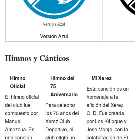
Versión Azul
Versión Azul
Ve
Himnos y Cánticos
Himno
Himno del
Mi Xerez
Oficial
75
Esta canción es un
Aniversario
El himno oficial
homenaje a la
del club fue
Para celebrar
afición del Xerez
compuesto por
los 75 años del
C. D. Fue creada
Manuel
Xerez Club
por Los Killoque y
Amezcua. Es
Deportivo, el
Jose Monje, con la
una canción
club eligió un
colaboración de El