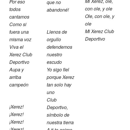
Mi Xerez, ole,
Por eso
que no
con ole, y ole
todos
abandoné!
Ole, con ole, y
cantamos
ole
Como si
Mi Xerez Club
fuera una
Llenos de
Deportivo
misma voz
orgullo
Viva el
defendemos
Xerez Club
nuestro
Deportivo
escudo
Aupa y
Yo sigo fiel
arriba
porque Xerez
campeón
tan solo hay
uno
Club
¡Xerez!
Deportivo,
¡Xerez!
símbolo de
¡Xerez!
nuestra tierra
¡Xerez!
A ti te animo