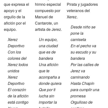
que expresa el
himno especial
Pirata y jugadores
apoyo y el
compuesto por
veteranos del
orgullo de la
Manuel de
Xerez.
afición por el
Cantarote, un
Desde niño se
equipo.
artista de Jerez.
pone la
Xerez
Un equipo,
camiseta
Deportivo
una ciudad
En el pecho va
Con los
que es de
su escudo y su
colores del
bandera
bandera
Xerez todos
Una afición
Por las calles de
unidos
que te
Jerez va
Xerez
acompaña a
caminando
Deportivo
donde quiera
Hasta Chapín
El corazón
Que por ti
para cumplir una
de la afición
lucha sin
promesa
está contigo
importar la
Orgulloso de