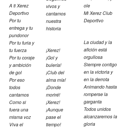
A ti Xerez
ole
vivos y
Deportivo
Mi Xerez Club
cantamos
Por tu
Deportivo
nuestra
entrega y tu
historia
pundonor
La ciudad y la
Por tu furia y
afición está
tu fuerza
¡Xerez!
orgullosa
Por tu coraje
¡Gol y
Siempre contigo
y ambición
bulería!
en la victoria y
de gol
¡Club del
en la derrota
Por eso
alma mía!
Animando hasta
todos
¡Donde
romperse la
cantamos
moriré!
garganta
Como si
¡Xerez!
Todos unidos
fuera una
¡Aunque
alcanzaremos la
misma voz
pase el
gloria
Viva el
tiempo!