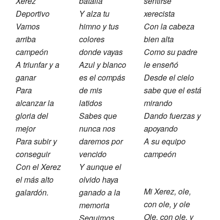
Xerez
batalla
sentirse
Deportivo
Y alza tu
xerecista
Vamos
himno y tus
Con la cabeza
arriba
colores
bien alta
campeón
donde vayas
Como su padre
A triunfar y a
Azul y blanco
le enseñó
ganar
es el compás
Desde el cielo
Para
de mis
sabe que el está
alcanzar la
latidos
mirando
gloria del
Sabes que
Dando fuerzas y
mejor
nunca nos
apoyando
Para subir y
daremos por
A su equipo
conseguir
vencido
campeón
Con el Xerez
Y aunque el
el más alto
olvido haya
Mi Xerez, ole,
galardón.
ganado a la
con ole, y ole
memoria
Ole, con ole, y
Seguimos