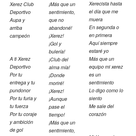
Xerecista hasta
Xerez Club
¡Más que un
el día que me
Deportivo
sentimiento,
muera
Aupa y
que no
En segunda o
arriba
abandoné!
en primera
campeón
¡Xerez!
Aquí siempre
¡Gol y
estaré yo
bulería!
A ti Xerez
Más que un
¡Club del
Deportivo
equipo mi xerez
alma mía!
Por tu
es un
¡Donde
entrega y tu
sentimiento
moriré!
pundonor
Lo digo como lo
¡Xerez!
Por tu furia y
siento
¡Aunque
tu fuerza
Me sale del
pase el
Por tu coraje
corazón
tiempo!
y ambición
¡Más que un
de gol
sentimiento,