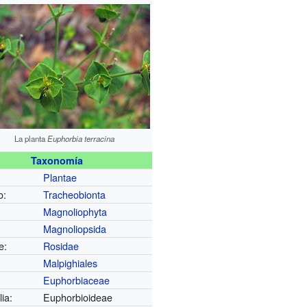
La planta
Euphorbia terracina
Taxonomía
Plantae
o:
Tracheobionta
:
Magnoliophyta
Magnoliopsida
e:
Rosidae
Malpighiales
Euphorbiaceae
ia:
Euphorbioideae