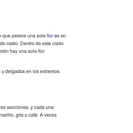
Lo que parece una sola
flor
es en
o ciatio. Dentro de este ciatio
bién hay una sola flor
 y delgados en los extremos.
res secciones, y cada una
marillo, gris o café. A veces