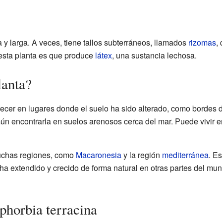
 y larga. A veces, tiene tallos subterráneos, llamados
rizomas
,
 esta planta es que produce
látex
, una sustancia lechosa.
lanta?
ecer en lugares donde el suelo ha sido alterado, como bordes
mún encontrarla en suelos arenosos cerca del mar. Puede vivir e
uchas regiones, como
Macaronesia
y la región
mediterránea
. E
ha extendido y crecido de forma natural en otras partes del m
phorbia terracina