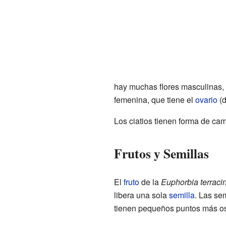
hay muchas flores masculinas,
femenina, que tiene el
ovario
(d
Los ciatios tienen forma de ca
Frutos y Semillas
El
fruto
de la
Euphorbia terraci
libera una sola
semilla
. Las sem
tienen pequeños puntos más osc