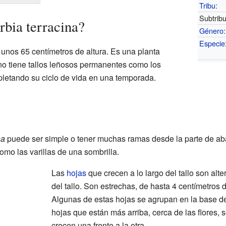
Tribu
:
Subtribu
bia terracina?
Género
:
Especie
 unos 65 centímetros de altura. Es una planta
e no tiene tallos leñosos permanentes como los
pletando su ciclo de vida en una temporada.
na
puede ser simple o tener muchas ramas desde la parte de abajo
mo las varillas de una sombrilla.
Las
hojas
que crecen a lo largo del tallo son alte
del tallo. Son estrechas, de hasta 4 centímetros 
Algunas de estas hojas se agrupan en la base de l
hojas que están más arriba, cerca de las flores, 
crecen una frente a la otra.