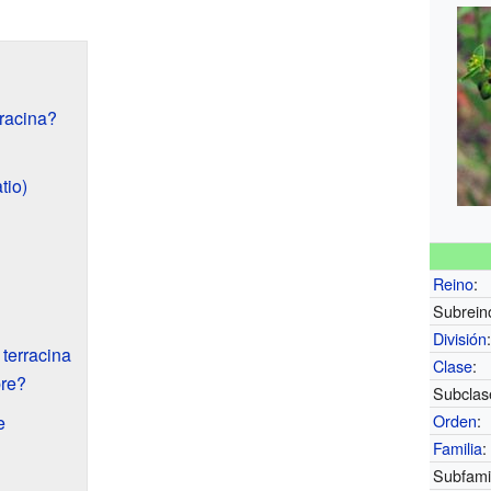
racina?
tio)
Reino
:
Subrein
División
terracina
Clase
:
bre?
Subclas
Orden
:
e
Familia
:
Subfamil