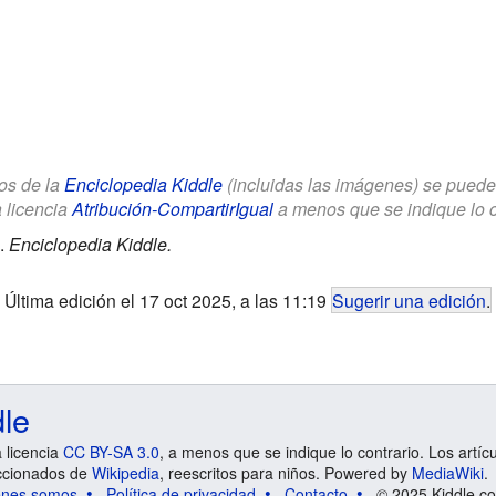
los de la
Enciclopedia Kiddle
(incluidas las imágenes) se puede u
a licencia
Atribución-CompartirIgual
a menos que se indique lo con
.
Enciclopedia Kiddle.
Última edición el 17 oct 2025, a las 11:19
Sugerir una edición
.
dle
a licencia
CC BY-SA 3.0
, a menos que se indique lo contrario. Los artíc
ccionados de
Wikipedia
, reescritos para niños. Powered by
MediaWiki
.
énes somos
Política de privacidad
Contacto
© 2025 Kiddle.co