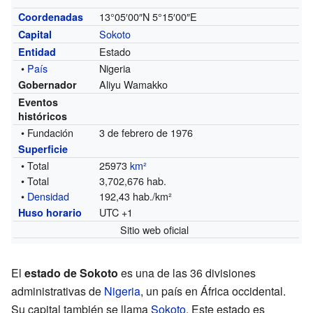
13°05′00″N
5°15′00″E
Coordenadas
Sokoto
Capital
Estado
Entidad
•
País
Nigeria
Aliyu Wamakko
Gobernador
Eventos
históricos
• Fundación
3 de febrero de 1976
Superficie
• Total
25973
km²
• Total
3,702,676 hab.
•
Densidad
192,43 hab./km²
UTC +1
Huso horario
Sitio web oficial
El
estado de Sokoto
es una de las 36 divisiones
administrativas de
Nigeria
, un país en África occidental.
Su capital también se llama
Sokoto
. Este estado es