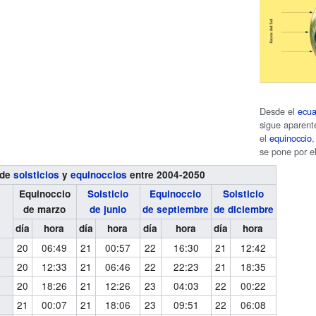
Desde el
ecua
sigue aparent
el
equinoccio
se pone por e
de
solsticios
y
equinoccios
entre 2004-2050
Equinoccio
Solsticio
Equinoccio
Solsticio
de marzo
de junio
de septiembre
de diciembre
día
hora
día
hora
día
hora
día
hora
20
06:49
21
00:57
22
16:30
21
12:42
20
12:33
21
06:46
22
22:23
21
18:35
20
18:26
21
12:26
23
04:03
22
00:22
21
00:07
21
18:06
23
09:51
22
06:08