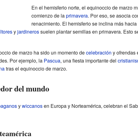
En el hemisferio norte, el equinoccio de marzo ma
comienzo de la
primavera
. Por eso, se asocia c
renacimiento. El hemisferio se inclina más hacia 
ltores
y
jardineros
suelen plantar semillas en primavera. Esto se
noccio de marzo ha sido un momento de
celebración
y ofrendas 
ades. Por ejemplo, la
Pascua
, una fiesta importante del
cristiani
na
tras el equinoccio de marzo.
edor del mundo
paganos
y
wiccanos
en Europa y Norteamérica, celebran el Sabb
rteamérica