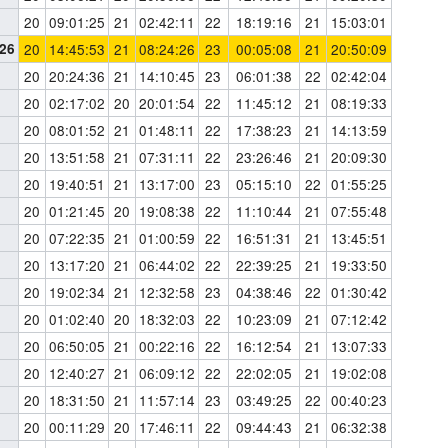
20
09:01:25
21
02:42:11
22
18:19:16
21
15:03:01
026
20
14:45:53
21
08:24:26
23
00:05:08
21
20:50:09
20
20:24:36
21
14:10:45
23
06:01:38
22
02:42:04
20
02:17:02
20
20:01:54
22
11:45:12
21
08:19:33
20
08:01:52
21
01:48:11
22
17:38:23
21
14:13:59
20
13:51:58
21
07:31:11
22
23:26:46
21
20:09:30
20
19:40:51
21
13:17:00
23
05:15:10
22
01:55:25
20
01:21:45
20
19:08:38
22
11:10:44
21
07:55:48
20
07:22:35
21
01:00:59
22
16:51:31
21
13:45:51
20
13:17:20
21
06:44:02
22
22:39:25
21
19:33:50
20
19:02:34
21
12:32:58
23
04:38:46
22
01:30:42
20
01:02:40
20
18:32:03
22
10:23:09
21
07:12:42
20
06:50:05
21
00:22:16
22
16:12:54
21
13:07:33
20
12:40:27
21
06:09:12
22
22:02:05
21
19:02:08
20
18:31:50
21
11:57:14
23
03:49:25
22
00:40:23
20
00:11:29
20
17:46:11
22
09:44:43
21
06:32:38