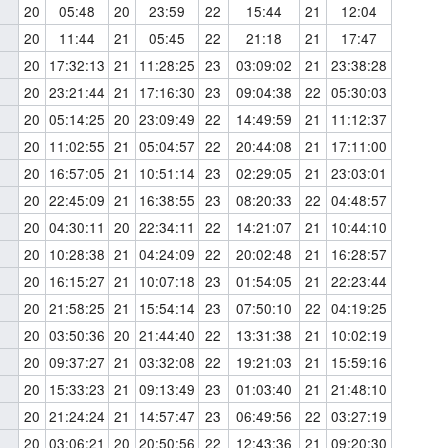
20
05:48
20
23:59
22
15:44
21
12:04
20
11:44
21
05:45
22
21:18
21
17:47
20
17:32:13
21
11:28:25
23
03:09:02
21
23:38:28
20
23:21:44
21
17:16:30
23
09:04:38
22
05:30:03
20
05:14:25
20
23:09:49
22
14:49:59
21
11:12:37
20
11:02:55
21
05:04:57
22
20:44:08
21
17:11:00
20
16:57:05
21
10:51:14
23
02:29:05
21
23:03:01
20
22:45:09
21
16:38:55
23
08:20:33
22
04:48:57
20
04:30:11
20
22:34:11
22
14:21:07
21
10:44:10
20
10:28:38
21
04:24:09
22
20:02:48
21
16:28:57
20
16:15:27
21
10:07:18
23
01:54:05
21
22:23:44
20
21:58:25
21
15:54:14
23
07:50:10
22
04:19:25
20
03:50:36
20
21:44:40
22
13:31:38
21
10:02:19
20
09:37:27
21
03:32:08
22
19:21:03
21
15:59:16
20
15:33:23
21
09:13:49
23
01:03:40
21
21:48:10
20
21:24:24
21
14:57:47
23
06:49:56
22
03:27:19
20
03:06:21
20
20:50:56
22
12:43:36
21
09:20:30