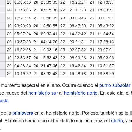
20
06:06:36
20
23:35:39
22
15:26:21
21
12:18:07
20
11:53:06
21
05:15:38
22
21:11:20
21
18:03:51
20
17:27:34
21
10:58:09
23
03:06:43
22
00:01:01
19
23:20:20
20
16:50:55
22
08:47:39
21
05:43:22
20
05:07:24
20
22:33:41
22
14:32:42
21
11:34:54
20
10:57:38
21
04:14:26
22
20:21:31
21
17:28:16
20
16:52:26
21
10:03:16
23
02:07:52
21
23:07:01
19
22:33:37
20
15:53:43
22
08:00:26
21
05:02:03
20
04:28:24
20
21:47:06
22
13:42:24
21
10:51:57
20
10:19:22
21
03:32:48
22
19:28:18
21
16:38:29
 momento especial en el año. Ocurre cuando el
punto subsolar
 se mueve del
hemisferio sur
al
hemisferio norte
. En este día, el
este
.
 de la
primavera
en el hemisferio norte. Por eso, también se le 
l
. Al mismo tiempo, en el hemisferio sur, comienza el
otoño
, y 
.