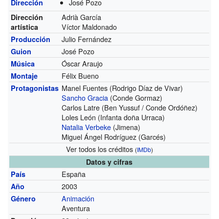
José Pozo
Dirección
Adrià García
Dirección
Víctor Maldonado
artística
Julio Fernández
Producción
José Pozo
Guion
Óscar Araujo
Música
Félix Bueno
Montaje
Manel Fuentes (Rodrigo Díaz de Vivar)
Protagonistas
Sancho Gracia
(Conde Gormaz)
Carlos Latre (Ben Yussuf / Conde Ordóñez)
Loles León (Infanta doña Urraca)
Natalia Verbeke
(Jimena)
Miguel Ángel Rodríguez (Garcés)
Ver todos los créditos
(
IMDb
)
Datos y cifras
España
País
2003
Año
Animación
Género
Aventura