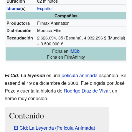
82 minutos
Duración
Español
Idioma
(s)
Compañías
Filmax Animation
Productora
Medusa Film
Distribución
2.626.694, 35 (España), 4.032.296 $ (Mundial)
Recaudación
~ 3.500.000 €
Ficha
en
IMDb
Ficha
en FilmAffinity
El Cid: La leyenda
es una
película animada
española. Se
estrenó el 19 de diciembre de 2003. Fue dirigida por José
Pozo y cuenta la historia de
Rodrigo Díaz de Vivar
, un
héroe muy conocido.
Contenido
El Cid: La Leyenda (Película Animada)