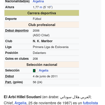
Nacionalidad(es)
Argelina
Altura
1,77
m
(5
′
10
″
)
Carrera deportiva
Deporte
Fútbol
Club profesional
Debut deportivo
2006
(ASO Chlef)
Club
N. K. Maribor
Liga
Primera Liga de Eslovenia
Posición
Delantero
Goles en clubes
208
Selección nacional
Selección
Argelia
Debut
4 de junio de 2011
Part.
(goles)
56 (24)
El Arbi Hillel Soudani
(en árabe: العربي هلال سوداني‎;
Chlef,
Argelia
, 25 de noviembre de 1987) es un
futbolista