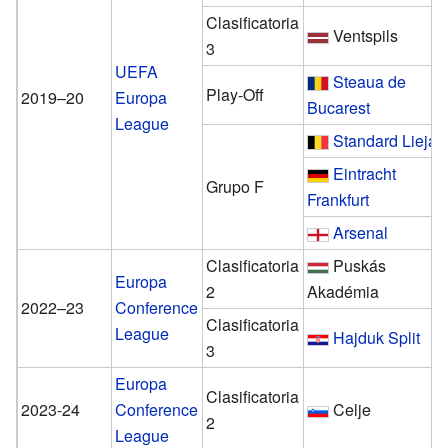
Clasificatoria
Ventspils
3
UEFA
Steaua de
Play-Off
2019–20
Europa
Bucarest
League
Standard Lieja
Eintracht
Grupo F
Frankfurt
Arsenal
Clasificatoria
Puskás
Europa
2
Akadémia
2022–23
Conference
Clasificatoria
League
Hajduk Split
3
Europa
Clasificatoria
2023-24
Conference
Celje
2
League