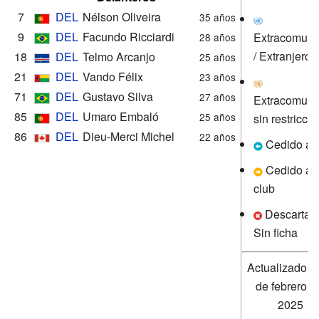
7
DEL
Nélson Oliveira
35 años
9
DEL
Facundo Ricciardi
Extracomunit
28 años
/ Extranjero
18
DEL
Telmo Arcanjo
25 años
21
DEL
Vando Félix
23 años
71
DEL
Gustavo Silva
27 años
Extracomunit
85
DEL
Umaro Embaló
25 años
sin restricció
86
DEL
Dieu-Merci Michel
22 años
Cedido al 
Cedido a o
club
Descartado
Sin ficha
Actualizado el
de febrero d
2025