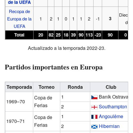
de la UEFA
Recopa de
Diecis
3
Europa de la
1
2
1
0
1
1
2
-1
de F
UEFA
Total
20
82
25
18
39
90
113
-23
90
0 tí
Actualizado a la temporada 2022-23.
Partidos importantes en Europa
Temporada
Torneo
Ronda
Club
1
Baník Ostrava
Copa de
1969–70
Ferias
2
Southampton
1
Angoulême
Copa de
1970–71
Ferias
2
Hibernian