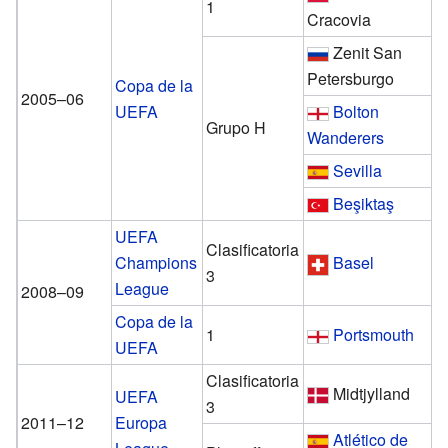
1
Cracovia
Zenit San
Petersburgo
Copa de la
2005–06
UEFA
Bolton
Grupo H
Wanderers
Sevilla
Beşiktaş
UEFA
Clasificatoria
Champions
Basel
3
League
2008–09
Copa de la
1
Portsmouth
UEFA
Clasificatoria
Midtjylland
UEFA
3
2011–12
Europa
Atlético de