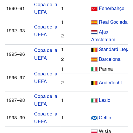
Copa de la
1990–91
1
Fenerbahçe
UEFA
1
Real Sociedad
Copa de la
1992–93
Ajax
UEFA
2
Ámsterdam
1
Standard Lieja
Copa de la
1995–96
UEFA
2
Barcelona
1
Parma
Copa de la
1996–97
UEFA
2
Anderlecht
Copa de la
1997–98
1
Lazio
UEFA
Copa de la
1998–99
1
Celtic
UEFA
Wisła