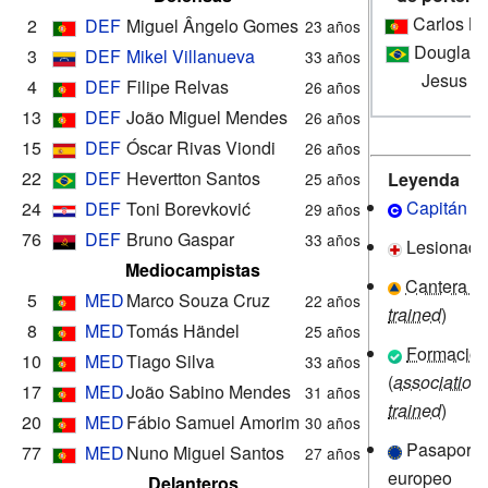
Carlos Br
2
DEF
Miguel Ângelo Gomes
23 años
Douglas 
3
DEF
Mikel Villanueva
33 años
Jesus
4
DEF
Filipe Relvas
26 años
13
DEF
João Miguel Mendes
26 años
15
DEF
Óscar Rivas Viondi
26 años
22
DEF
Hevertton Santos
Leyenda
25 años
Capitán
24
DEF
Toni Borevković
29 años
76
DEF
Bruno Gaspar
33 años
Lesionado
Mediocampistas
Cantera (
c
5
MED
Marco Souza Cruz
22 años
trained
)
8
MED
Tomás Händel
25 años
Formació
10
MED
Tiago Silva
33 años
(
association-
17
MED
João Sabino Mendes
31 años
trained
)
20
MED
Fábio Samuel Amorim
30 años
Pasaporte
77
MED
Nuno Miguel Santos
27 años
europeo
Delanteros