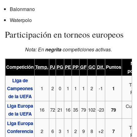
Balonmano
Waterpolo
Participación en torneos europeos
Nota: En
negrita
competiciones activas.
Me
Competición
Temp.
PJ
PG
PE
PP
GF
GC
Dif.
Puntos
posi
Liga de
Ter
Campeones
1
2
0
1
1
1
2
-1
1
Ro
de la UEFA
Liga Europa
Cuart
16
72
21
16
35
79
102
-23
79
de la UEFA
Fi
Liga Europa
Ter
Conferencia
2
6
3
1
2
9
8
+2
7
Ro