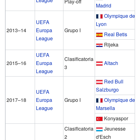
League
Play-off
Madrid
Olympique de
UEFA
Lyon
2013–14
Europa
Grupo I
Real Betis
League
Rijeka
UEFA
Clasificatoria
2015–16
Europa
Altach
3
League
Red Bull
Salzburgo
UEFA
2017–18
Europa
Grupo I
Olympique de
League
Marsella
Konyaspor
Clasificatoria
Jeunesse
2
d'Esch