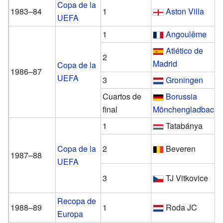
Copa de la
1983–84
1
Aston Villa
UEFA
1
Angoulême
Atlético de
2
Madrid
Copa de la
1986–87
UEFA
3
Groningen
Cuartos de
Borussia
final
Mönchengladbach
1
Tatabánya
Copa de la
2
Beveren
1987–88
UEFA
3
TJ Vitkovice
Recopa de
1988–89
1
Roda JC
Europa