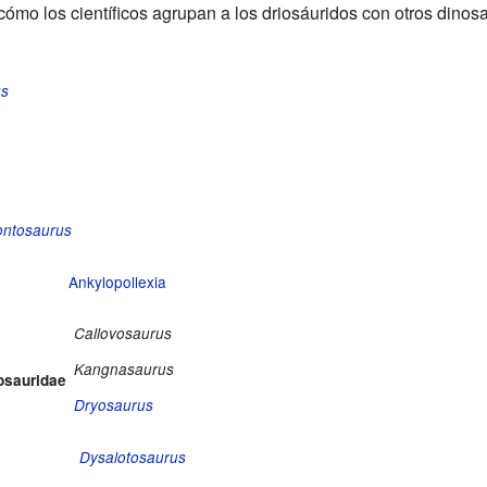
ómo los científicos agrupan a los driosáuridos con otros dinosa
us
ontosaurus
Ankylopollexia
Callovosaurus
Kangnasaurus
osauridae
Dryosaurus
Dysalotosaurus