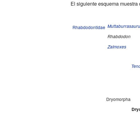
El siguiente esquema muestra c
Muttaburrasaur
Rhabdodontidae
Rhabdodon
Zalmoxes
Ten
Dryomorpha
Dry