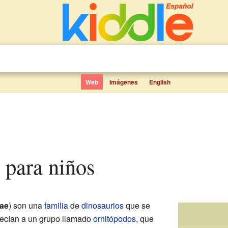
Web
Imágenes
English
s para niños
ae
) son una
familia
de
dinosaurios
que se
necían a un grupo llamado
ornitópodos
, que