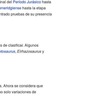
inal del
Período Jurásico
hasta
meridgiense
hasta la etapa
ontrado pruebas de su presencia
 de clasificar. Algunos
otosaurus
,
Elrhazosaurus
y
os. Ahora se considera que
no solo variaciones de