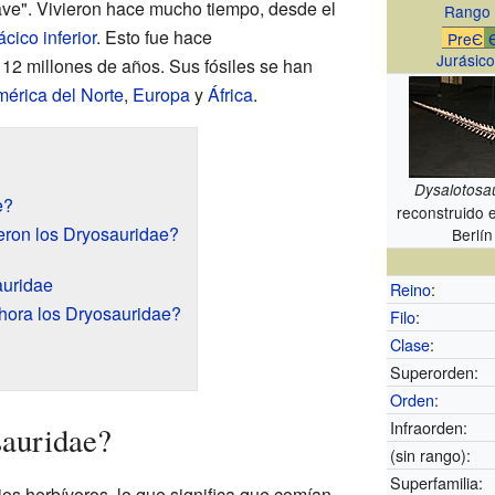
ave". Vivieron hace mucho tiempo, desde el
Rango 
cico inferior
. Esto fue hace
PreЄ
Jurásico
12 millones de años. Sus fósiles se han
érica del Norte
,
Europa
y
África
.
Dysalotosa
e?
reconstruido 
eron los Dryosauridae?
Berlí
auridae
Reino
:
hora los Dryosauridae?
Filo
:
Clase
:
Superorden:
Orden
:
Infraorden:
sauridae?
(sin rango):
Superfamilia:
os herbívoros, lo que significa que comían