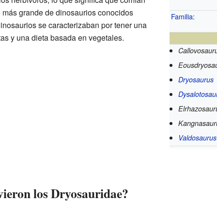
po más grande de dinosaurios conocidos
Familia
:
dinosaurios se caracterizaban por tener una
as y una dieta basada en vegetales.
Callovosaur
Eousdryosa
Dryosaurus
Dysalotosau
Elrhazosaur
Kangnasaur
Valdosaurus
ieron los Dryosauridae?