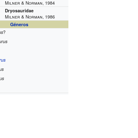
Milner & Norman, 1984
Dryosauridae
Milner & Norman, 1986
Géneros
?
us
urus
rus
us
us