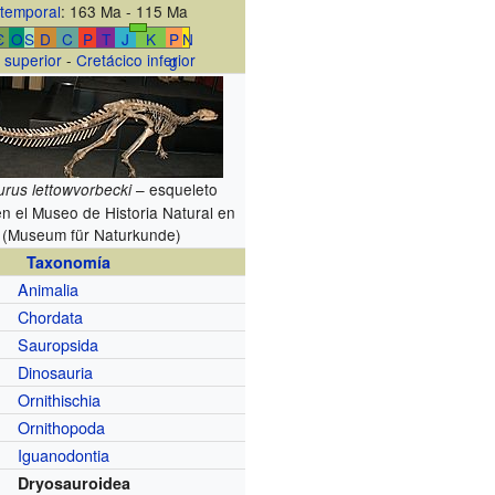
temporal
: 163 Ma - 115 Ma
Є
O
S
D
C
P
T
J
K
P
N
 superior
-
Cretácico inferior
g
– esqueleto
urus lettowvorbecki
en el Museo de Historia Natural en
n (Museum für Naturkunde)
Taxonomía
Animalia
Chordata
Sauropsida
Dinosauria
Ornithischia
Ornithopoda
Iguanodontia
Dryosauroidea