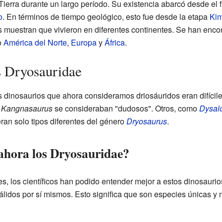
Tierra durante un largo período. Su existencia abarcó desde el f
o
. En términos de tiempo geológico, esto fue desde la etapa
Kim
os muestran que vivieron en diferentes continentes. Se han enc
o
América del Norte
,
Europa
y
África
.
os Dryosauridae
dinosaurios que ahora consideramos driosáuridos eran difíciles
y
Kangnasaurus
se consideraban "dudosos". Otros, como
Dysal
ran solo tipos diferentes del género
Dryosaurus
.
 ahora los Dryosauridae?
s, los científicos han podido entender mejor a estos dinosauri
idos por sí mismos. Esto significa que son especies únicas y 