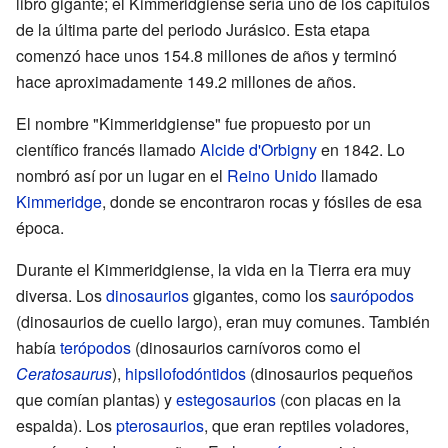
libro gigante; el Kimmeridgiense sería uno de los capítulos
de la última parte del periodo Jurásico. Esta etapa
comenzó hace unos 154.8 millones de años y terminó
hace aproximadamente 149.2 millones de años.
El nombre "Kimmeridgiense" fue propuesto por un
científico francés llamado
Alcide d'Orbigny
en 1842. Lo
nombró así por un lugar en el
Reino Unido
llamado
Kimmeridge
, donde se encontraron rocas y fósiles de esa
época.
Durante el Kimmeridgiense, la vida en la Tierra era muy
diversa. Los
dinosaurios
gigantes, como los
saurópodos
(dinosaurios de cuello largo), eran muy comunes. También
había
terópodos
(dinosaurios carnívoros como el
Ceratosaurus
),
hipsilofodóntidos
(dinosaurios pequeños
que comían plantas) y
estegosaurios
(con placas en la
espalda). Los
pterosaurios
, que eran reptiles voladores,