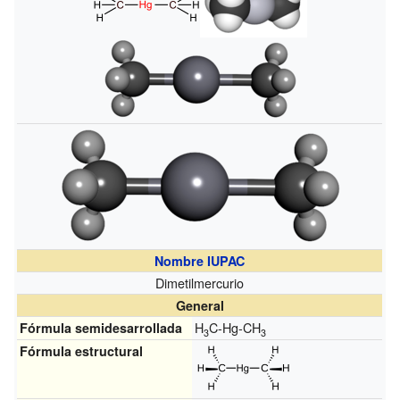
Nombre IUPAC
Dimetilmercurio
General
H
C-Hg-CH
Fórmula semidesarrollada
3
3
Fórmula estructural