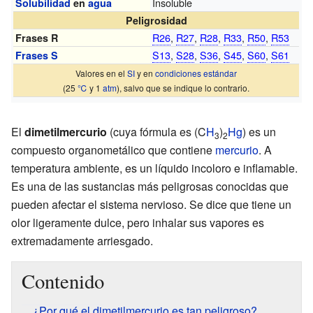
Insoluble
Solubilidad
en
agua
Peligrosidad
R26
,
R27
,
R28
,
R33
,
R50
,
R53
Frases R
S13
,
S28
,
S36
,
S45
,
S60
,
S61
Frases S
Valores en el
SI
y en
condiciones estándar
(25
℃
y 1
atm
), salvo que se indique lo contrario.
El
dimetilmercurio
(cuya fórmula es (C
H
)
Hg
) es un
3
2
compuesto organometálico que contiene
mercurio
. A
temperatura ambiente, es un líquido incoloro e inflamable.
Es una de las sustancias más peligrosas conocidas que
pueden afectar el sistema nervioso. Se dice que tiene un
olor ligeramente dulce, pero inhalar sus vapores es
extremadamente arriesgado.
Contenido
¿Por qué el dimetilmercurio es tan peligroso?