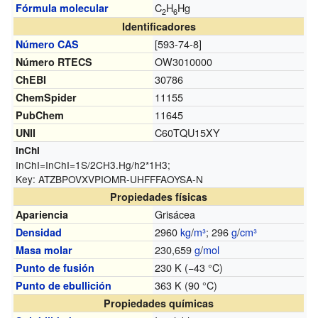
C
H
Hg
Fórmula molecular
2
6
Identificadores
[593-74-8]
Número CAS
OW3010000
Número RTECS
30786
ChEBI
11155
ChemSpider
11645
PubChem
C60TQU15XY
UNII
InChI
InChI=
InChI=1S/2CH3.Hg/h2*1H3;
Key:
ATZBPOVXVPIOMR-UHFFFAOYSA-N
Propiedades físicas
Grisácea
Apariencia
2960
kg
/
m³
; 296
g
/
cm³
Densidad
230,659
g
/
mol
Masa molar
230 K (−43 °C)
Punto de fusión
363 K (90 °C)
Punto de ebullición
Propiedades químicas