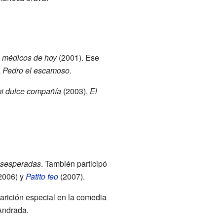
 médicos de hoy
(2001). Ese
a
Pedro el escamoso
.
mi dulce compañía
(2003),
El
esesperadas
. También participó
2006) y
Patito feo
(2007).
parición especial en la comedia
Andrada.