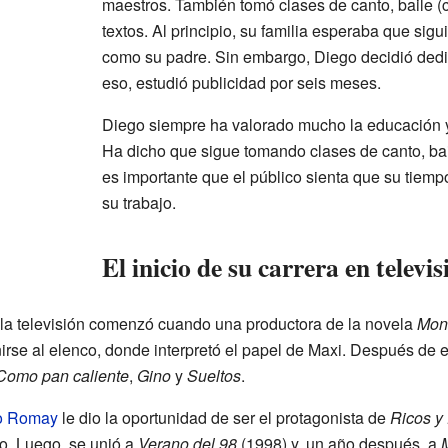
maestros. También tomó clases de canto, baile 
textos. Al principio, su familia esperaba que sigu
como su padre. Sin embargo, Diego decidió dedic
eso, estudió publicidad por seis meses.
Diego siempre ha valorado mucho la educación y 
Ha dicho que sigue tomando clases de canto, baile
es importante que el público sienta que su tiempo
su trabajo.
El inicio de su carrera en televis
la televisión comenzó cuando una productora de la novela
Mon
nirse al elenco, donde interpretó el papel de Maxi. Después de e
Como pan caliente
,
Gino
y
Sueltos
.
o Romay
le dio la oportunidad de ser el protagonista de
Ricos y
o. Luego, se unió a
Verano del 98
(1998) y, un año después, a