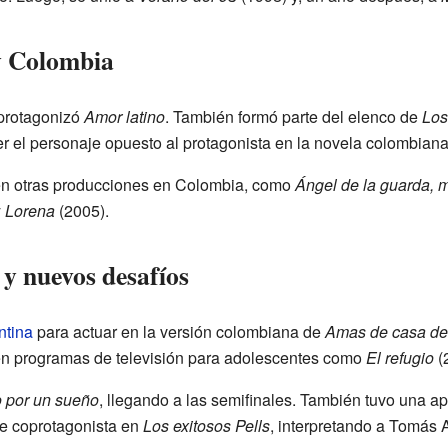
y Colombia
protagonizó
Amor latino
. También formó parte del elenco de
Los
r el personaje opuesto al protagonista en la novela colombian
ar en otras producciones en Colombia, como
Ángel de la guarda, 
y
Lorena
(2005).
y nuevos desafíos
ntina
para actuar en la versión colombiana de
Amas de casa d
n programas de televisión para adolescentes como
El refugio
(
 por un sueño
, llegando a las semifinales. También tuvo una a
ue coprotagonista en
Los exitosos Pells
, interpretando a Tomás 