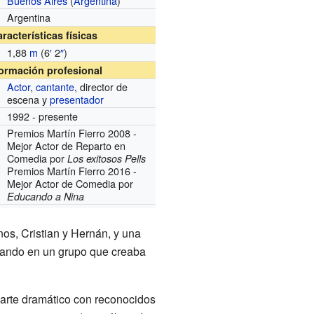
Buenos Aires
(
Argentina
)
Argentina
racterísticas físicas
1,88
m
(6
′
2
″
)
formación profesional
Actor
,
cantante
, director de
escena y
presentador
1992 - presente
Premios Martín Fierro 2008 -
Mejor Actor de Reparto en
Comedia por
Los exitosos Pells
Premios Martín Fierro 2016 -
Mejor Actor de Comedia por
Educando a Nina
os, Cristian y Hernán, y una
cipando en un grupo que creaba
 arte dramático con reconocidos