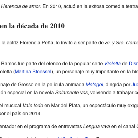
a
Herencia de amor
. En 2010, actuó en la exitosa comedia teatr
en la década de 2010
la actriz Florencia Peña, lo invitó a ser parte de
Sr. y Sra. Cam
Ramos fue parte del elenco de la popular serie
Violetta
de
Dis
letta (
Martina Stoessel
), un personaje muy importante en la his
onaje de Grosso en la película animada
Metegol
, dirigida por
Ju
ión especial en la novela
Solamente vos
, volviendo a trabajar c
el musical
Vale todo
en Mar del Plata, un espectáculo muy exige
por el país en 2014.
entador en el programa de entrevistas
Lengua viva
en el canal