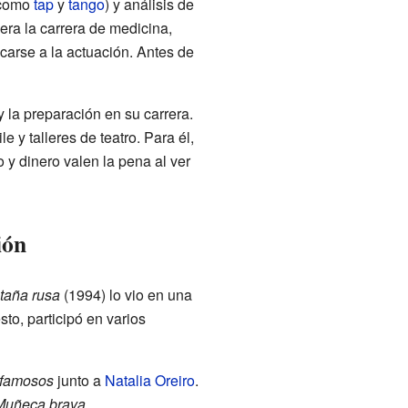
(como
tap
y
tango
) y análisis de
iera la carrera de medicina,
arse a la actuación. Antes de
la preparación en su carrera.
 y talleres de teatro. Para él,
 y dinero valen la pena al ver
ión
taña rusa
(1994) lo vio en una
sto, participó en varios
 famosos
junto a
Natalia Oreiro
.
Muñeca brava
.