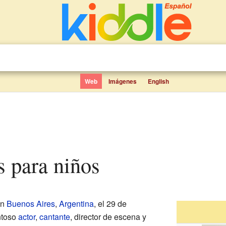
Web
Imágenes
English
s para niños
en
Buenos Aires
,
Argentina
, el 29 de
ntoso
actor
,
cantante
, director de escena y