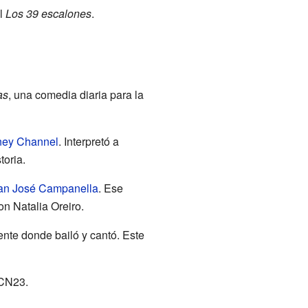
al
Los 39 escalones
.
as
, una comedia diaria para la
ney Channel
. Interpretó a
toria.
an José Campanella
. Ese
on Natalia Oreiro.
nte donde bailó y cantó. Este
 CN23.