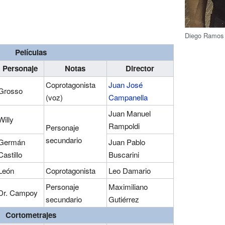
Diego Ramos 
Películas
Personaje
Notas
Director
Coprotagonista
Juan José
Grosso
(voz)
Campanella
Juan Manuel
Willy
Rampoldi
Personaje
secundario
Germán
Juan Pablo
Castillo
Buscarini
León
Coprotagonista
Leo Damario
Personaje
Maximiliano
Dr. Campoy
secundario
Gutiérrez
Cortometrajes