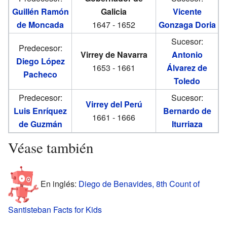
Guillén Ramón
Galicia
Vicente
de Moncada
1647 - 1652
Gonzaga Doria
Sucesor:
Predecesor:
Virrey de Navarra
Antonio
Diego López
1653 - 1661
Álvarez de
Pacheco
Toledo
Predecesor:
Sucesor:
Virrey del Perú
Luis Enríquez
Bernardo de
1661 - 1666
de Guzmán
Iturriaza
Véase también
En inglés:
Diego de Benavides, 8th Count of
Santisteban Facts for Kids