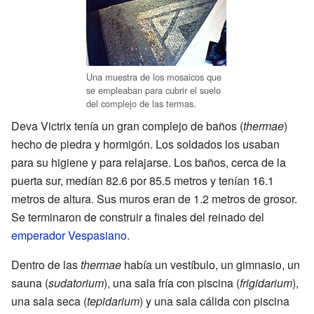
Una muestra de los mosaicos que
se empleaban para cubrir el suelo
del complejo de las termas.
Deva Victrix tenía un gran complejo de baños (
thermae
)
hecho de piedra y hormigón. Los soldados los usaban
para su higiene y para relajarse. Los baños, cerca de la
puerta sur, medían 82.6 por 85.5 metros y tenían 16.1
metros de altura. Sus muros eran de 1.2 metros de grosor.
Se terminaron de construir a finales del reinado del
emperador
Vespasiano
.
Dentro de las
thermae
había un vestíbulo, un gimnasio, un
sauna (
sudatorium
), una sala fría con piscina (
frigidarium
),
una sala seca (
tepidarium
) y una sala cálida con piscina