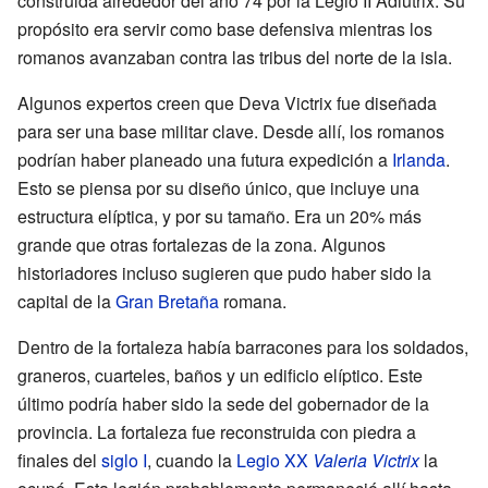
construida alrededor del año 74 por la Legio II Adiutrix. Su
propósito era servir como base defensiva mientras los
romanos avanzaban contra las tribus del norte de la isla.
Algunos expertos creen que Deva Victrix fue diseñada
para ser una base militar clave. Desde allí, los romanos
podrían haber planeado una futura expedición a
Irlanda
.
Esto se piensa por su diseño único, que incluye una
estructura elíptica, y por su tamaño. Era un 20% más
grande que otras fortalezas de la zona. Algunos
historiadores incluso sugieren que pudo haber sido la
capital de la
Gran Bretaña
romana.
Dentro de la fortaleza había barracones para los soldados,
graneros, cuarteles, baños y un edificio elíptico. Este
último podría haber sido la sede del gobernador de la
provincia. La fortaleza fue reconstruida con piedra a
finales del
siglo I
, cuando la
Legio XX
Valeria Victrix
la