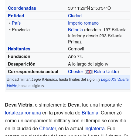
53°11′29″N
2°53′34″O
Coordenadas
Ciudad
Entidad
•
País
Imperio romano
• Provincia
Britania
(desde c. 197 Britania
Inferior y desde 293 Britania
Prima).
Cornovii
Habitantes
Año 74.
Fundación
A lo largo del siglo
iv
Desaparición
Chester
(
Reino Unido
)
Correspondencia actual
Unidad militar:
Legio II Adiutrix
, hasta finales del siglo
i
, y
Legio XX Valeria
Victrix
, hasta el siglo
iv
.
Deva Victrix
, o simplemente
Deva
, fue una importante
fortaleza
romana
en la provincia de
Britania
. Comenzó
como un campamento militar y con el tiempo se convirtió
en la ciudad de
Chester
, en la actual
Inglaterra
. Fue