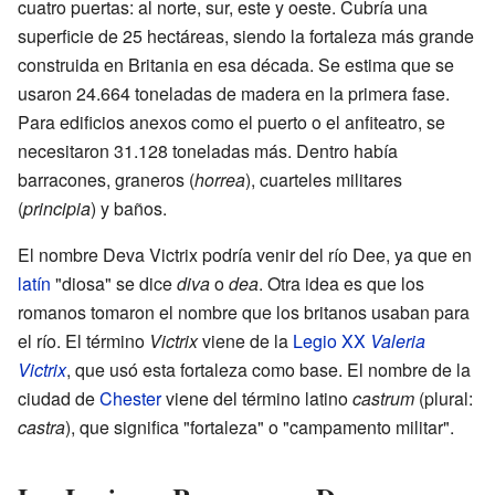
cuatro puertas: al norte, sur, este y oeste. Cubría una
superficie de 25 hectáreas, siendo la fortaleza más grande
construida en Britania en esa década. Se estima que se
usaron 24.664 toneladas de madera en la primera fase.
Para edificios anexos como el puerto o el anfiteatro, se
necesitaron 31.128 toneladas más. Dentro había
barracones, graneros (
horrea
), cuarteles militares
(
principia
) y baños.
El nombre Deva Victrix podría venir del río Dee, ya que en
latín
"diosa" se dice
diva
o
dea
. Otra idea es que los
romanos tomaron el nombre que los britanos usaban para
el río. El término
Victrix
viene de la
Legio XX
Valeria
Victrix
, que usó esta fortaleza como base. El nombre de la
ciudad de
Chester
viene del término latino
castrum
(plural:
castra
), que significa "fortaleza" o "campamento militar".