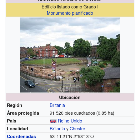
Edificio listado como Grado I
Monumento planificado
Ubicación
Britania
Región
91 520 pies cuadrados (0,85 ha)
Área protegida
Reino Unido
País
Britania
y
Chester
Localidad
53°11′21″N
2°53′13″O
Coordenadas