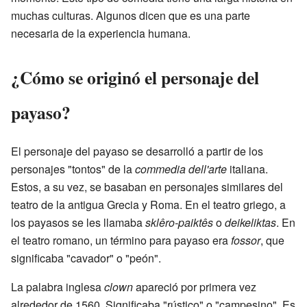
muchas culturas. Algunos dicen que es una parte
necesaria de la experiencia humana.
¿Cómo se originó el personaje del
payaso?
El personaje del payaso se desarrolló a partir de los
personajes "tontos" de la
commedia dell'arte
italiana.
Estos, a su vez, se basaban en personajes similares del
teatro de la antigua Grecia y Roma. En el teatro griego, a
los payasos se les llamaba
sklêro-paiktês
o
deikeliktas
. En
el teatro romano, un término para payaso era
fossor
, que
significaba "cavador" o "peón".
La palabra inglesa
clown
apareció por primera vez
alrededor de 1560. Significaba "rústico" o "campesino". Es