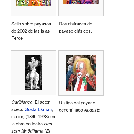
Sello sobre payasos
Dos disfraces de
de 2002 de las islas
payaso clásicos.
Feroe
Cariblanco
. El actor
Un tipo del payaso
sueco
Gösta Ekman
,
denominado
Augusto
.
sénior, (1890-1938) en
la obra de teatro
Han
som får örfilarna
(
El