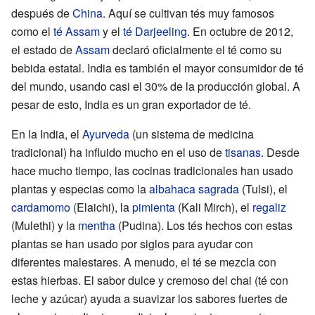
después de
China
. Aquí se cultivan tés muy famosos
como el
té Assam
y el
té Darjeeling
. En octubre de 2012,
el estado de
Assam
declaró oficialmente el té como su
bebida estatal. India es también el mayor consumidor de té
del mundo, usando casi el 30% de la producción global. A
pesar de esto, India es un gran exportador de té.
En la India, el
Ayurveda
(un sistema de medicina
tradicional) ha influido mucho en el uso de
tisanas
. Desde
hace mucho tiempo, las cocinas tradicionales han usado
plantas y especias como la
albahaca sagrada
(Tulsi), el
cardamomo
(Elaichi), la
pimienta
(Kali Mirch), el
regaliz
(Mulethi) y la
mentha
(Pudina). Los tés hechos con estas
plantas se han usado por siglos para ayudar con
diferentes malestares. A menudo, el té se mezcla con
estas hierbas. El sabor dulce y cremoso del chai (té con
leche y azúcar) ayuda a suavizar los sabores fuertes de