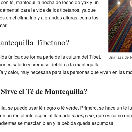
con té, mantequilla hecha de leche de yak y un
damental para la vida de los tibetanos, ya que
s en el clima frío y a grandes alturas, como los
mar.
antequilla Tibetano?
ida única que forma parte de la cultura del Tíbet.
Una taza de t
abor es salado y cremoso debido a la mantequilla
ía y calor, muy necesaria para las personas que viven en las m
Sirve el Té de Mantequilla?
lla, se puede usar té negro o té verde. Primero, se hace un té f
 en un recipiente especial llamado
mdong mo
, que es como una
redientes se mezclan bien y la bebida queda espumosa.