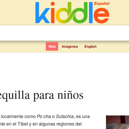
Web
Imágenes
English
equilla para niños
o localmente como
Po cha
o
Sutschia
, es una
te en el Tíbet y en algunas regiones del