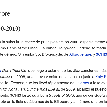
core
00-2010)
n la subcultura
scene
de principios de los 2000, especialmente
omo Panic at the Disco!. La banda Hollywood Undead, formada 
este género. Sin embargo, Brokencyde, de
Albuquerque
, y
3OH!3
o
Don't Trust Me
, que llegó a estar entre las diez canciones má
strukk
en 2008, una nueva versión de la canción junto a
Katy P
cillo,
Freaxxx
, que los llevó rápidamente del
internet
a la telev
um
I'm Not a Fan, But the Kids Like It!
, de 2009, alcanzó el puesto 
lmente, 3OH!3 lanzó su álbum
Streets of Gold
, que se considera 
iete en la lista de álbumes de la Billboard y al número uno en la 