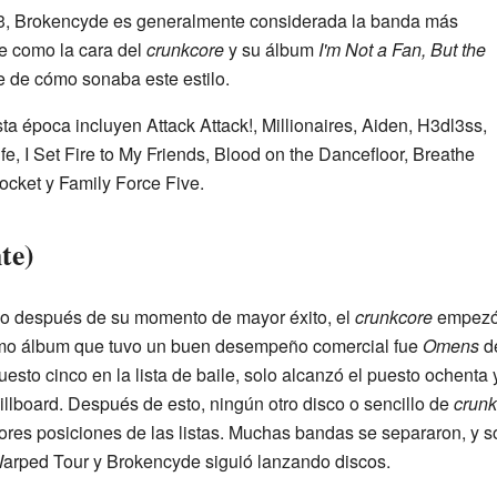
!3, Brokencyde es generalmente considerada la banda más
ve como la cara del
crunkcore
y su álbum
I'm Not a Fan, But the
 de cómo sonaba este estilo.
a época incluyen Attack Attack!, Millionaires, Aiden, H3dl3ss,
fe, I Set Fire to My Friends, Blood on the Dancefloor, Breathe
cket y Family Force Five.
te)
o después de su momento de mayor éxito, el
crunkcore
empezó 
imo álbum que tuvo un buen desempeño comercial fue
Omens
de
uesto cinco en la lista de baile, solo alcanzó el puesto ochenta
Billboard. Después de esto, ningún otro disco o sencillo de
crunk
ores posiciones de las listas. Muchas bandas se separaron, y 
Warped Tour y Brokencyde siguió lanzando discos.