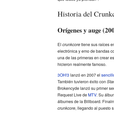
Historia del Crunk
Orígenes y auge (20
El
crunkcore
tiene sus raíces e
electrónica y emo de bandas c
una de las primeras en crear 
hicieron realmente famoso.
3OH!3
lanzó en 2007 el
sencill
También tuvieron éxito con
Star
Brokencyde lanzó su primer sen
Request Live de
MTV
. Su álb
álbumes de la Billboard. Fina
crunkcore
, llegando al puesto s