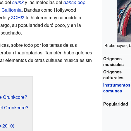
mos del
crunk
y las melodías del
dance
pop
.
,
California
. Bandas como Hollywood
cyde y
3OH!3
lo hicieron muy conocido a
argo, su popularidad duró poco, y en la
escuchado.
icas, sobre todo por los temas de sus
Brokencyde, b
deraban inapropiados. También hubo quienes
Orígenes
ar elementos de otras culturas musicales sin
musicales
Orígenes
culturales
Instrumentos
comunes
e Crunkcore?
Popularidad
 el Crunkcore?
0-2010)