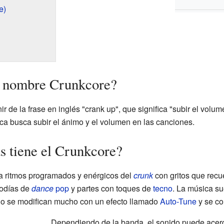
e)
l nombre Crunkcore?
ir de la frase en inglés "crank up", que significa "subir el volu
ca busca subir el ánimo y el volumen en las canciones.
s tiene el Crunkcore?
 ritmos programados y enérgicos del
crunk
con gritos que recu
lodías de
dance
pop
y partes con toques de
tecno
. La música su
do se modifican mucho con un efecto llamado
Auto-Tune
y se co
Dependiendo de la banda, el sonido puede acer