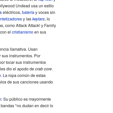
ollywood Undead usa un estilo
s
eléctricos,
batería
y voces sin
intetizadores
y las
keytars
, lo
s, como Attack Attack! y Family
 con el
cristianismo
en sus
encia llamativa. Usan
r sus instrumentos. Por
por tocar sus instrumentos
 les dio el apodo de
crab core
.
y
. La ropa común de estas
tulos de sus canciones usando
r
. Su público es mayormente
s bandas "no dudan en decir lo