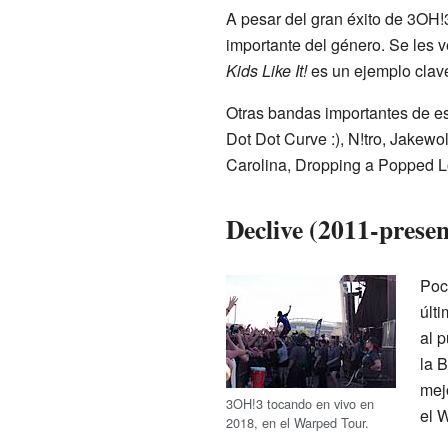
A pesar del gran éxito de 3OH
importante del género. Se les 
Kids Like It!
es un ejemplo clave
Otras bandas importantes de est
Dot Dot Curve :), N!tro, Jakewol
Carolina, Dropping a Popped Lo
Declive (2011-presen
Poc
últ
al p
la 
mej
3OH!3 tocando en vivo en
el 
2018, en el Warped Tour.