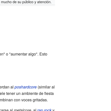
mucho de su público y atención.
men" o "aumentar algo". Esto
erdan al
poshardcore
(similar al
ele tener un ambiente de fiesta
mbinan con voces gritadas.
carse al
metalcore
, al
rap
rock
y