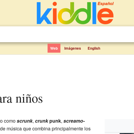
Web
Imágenes
English
ara niños
ido como
scrunk
,
crunk
punk
,
screamo-
lo de música que combina principalmente los