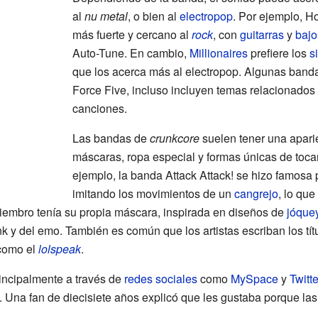
al
nu metal
, o bien al
electropop
. Por ejemplo, H
más fuerte y cercano al
rock
, con
guitarras
y
bajo
Auto-Tune. En cambio,
Millionaires
prefiere los
s
que los acerca más al electropop. Algunas banda
Force Five, incluso incluyen temas relacionados
canciones.
Las bandas de
crunkcore
suelen tener una apari
máscaras, ropa especial y formas únicas de toca
ejemplo, la banda Attack Attack! se hizo famosa 
imitando los movimientos de un
cangrejo
, lo que
mbro tenía su propia máscara, inspirada en diseños de
jóque
k y del emo. También es común que los artistas escriban los tí
 como el
lolspeak
.
incipalmente a través de
redes sociales
como
MySpace
y
Twitte
. Una fan de diecisiete años explicó que les gustaba porque la