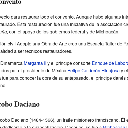
convento
cto para restaurar todo el convento. Aunque hubo algunas int
urado. Esta restauración fue una iniciativa de la asociación ci
ruña
, con el apoyo de los gobiernos federal y de Michoacán.
ción civil Adopte una Obra de Arte creó una Escuela Taller de Re
alidad a ser técnicos restauradores.
de Dinamarca
Margarita II
y el príncipe consorte
Enrique de Labor
dos por el presidente de México
Felipe Calderón Hinojosa
y e
fue para conocer la obra de su antepasado, el príncipe danés qu
ano.
cobo Daciano
cobo Daciano (1484-1566), un fraile misionero franciscano. Él 
ra dedicarse a la evangelización. Después, se fue a
Michoacán
y