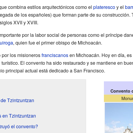
que combina estilos arquitectónicos como el
plateresco
y el
bar
llegada de los españoles) que forman parte de su construcción
iglos XVII y XVIII.
 importante por la labor social de personas como el príncipe da
uiroga
, quien fue el primer obispo de Michoacán.
 por los misioneros
franciscanos
en Michoacán. Hoy en día, es 
 y turístico. El convento ha sido restaurado y se mantiene en bu
cio principal actual está dedicado a San Francisco.
Convento d
Monum
de Tzintzuntzan
s en Tzintzuntzan
ruyó el convento?