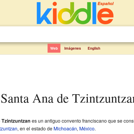
Web
Imágenes
English
 Santa Ana de Tzintzuntza
 Tzintzuntzan
es un antiguo convento franciscano que se cons
tzuntzan
, en el estado de
Michoacán
,
México
.