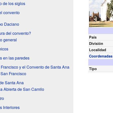
o de los siglos
el convento
bo Daciano
ura del convento?
País
o general
División
nicos
Localidad
Coordenadas
s en las paredes
 Francisco y el Convento de Santa Ana
Tipo
 San Francisco
de Santa Ana
la Abierta de San Camilo
tro
s Interiores