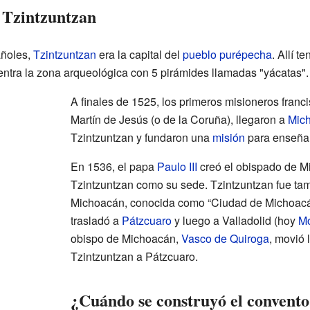
 Tzintzuntzan
añoles,
Tzintzuntzan
era la capital del
pueblo purépecha
. Allí 
ntra la zona arqueológica con 5 pirámides llamadas "yácatas".
A finales de 1525, los primeros misioneros franci
Martín de Jesús (o de la Coruña), llegaron a
Mic
Tzintzuntzan y fundaron una
misión
para enseñar 
En 1536, el papa
Paulo III
creó el obispado de Mi
Tzintzuntzan como su sede. Tzintzuntzan fue tam
Michoacán, conocida como “Ciudad de Michoacán”
trasladó a
Pátzcuaro
y luego a Valladolid (hoy
Mo
obispo de Michoacán,
Vasco de Quiroga
, movió 
Tzintzuntzan a Pátzcuaro.
¿Cuándo se construyó el convent