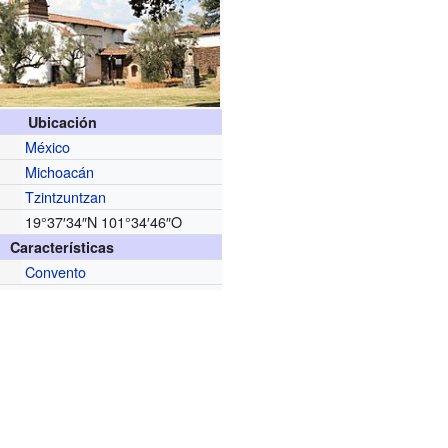
Ubicación
México
Michoacán
Tzintzuntzan
19°37′34″N
101°34′46″O
Características
Convento