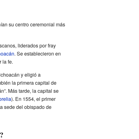
tenían su centro ceremonial más
scanos, liderados por fray
hoacán
. Se establecieron en
la fe.
choacán y eligió a
bién la primera capital de
. Más tarde, la capital se
relia
). En 1554, el primer
la sede del obispado de
o?