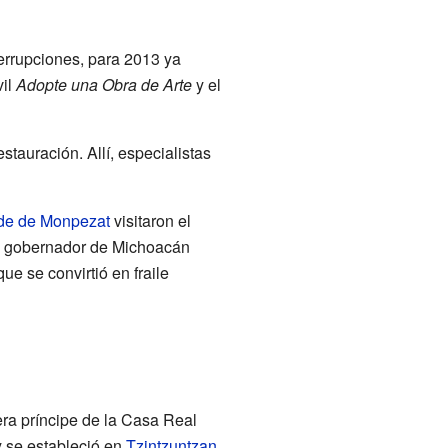
errupciones, para 2013 ya
vil
Adopte una Obra de Arte
y el
stauración. Allí, especialistas
de de Monpezat
visitaron el
l gobernador de Michoacán
e se convirtió en fraile
era príncipe de la Casa Real
 se estableció en
Tzintzuntzan
.