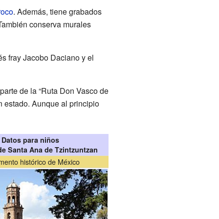
roco
. Además, tiene grabados
. También conserva murales
nés fray Jacobo Daciano y el
parte de la “Ruta Don Vasco de
en estado. Aunque al principio
Datos para niños
e Santa Ana de Tzintzuntzan
ento histórico de México