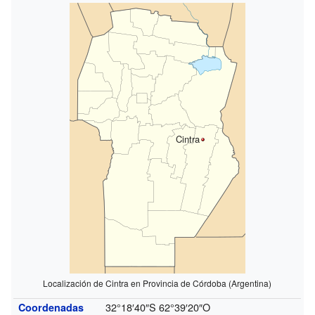
Cintra
Localización de Cintra en Provincia de Córdoba (Argentina)
32°18′40″S
62°39′20″O
Coordenadas