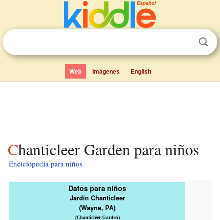
Web
Imágenes
English
Chanticleer Garden para niños
Enciclopedia para niños
Datos para niños
Jardín Chanticleer
(Wayne, PA)
(
Chanticleer Garden
)