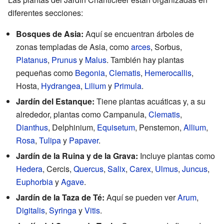
diferentes secciones:
Bosques de Asia:
Aquí se encuentran árboles de
zonas templadas de Asia, como
arces
, Sorbus,
Platanus
,
Prunus
y
Malus
. También hay plantas
pequeñas como
Begonia
,
Clematis
,
Hemerocallis
,
Hosta,
Hydrangea
,
Lilium
y
Primula
.
Jardín del Estanque:
Tiene plantas acuáticas y, a su
alrededor, plantas como Campanula,
Clematis
,
Dianthus
, Delphinium,
Equisetum
, Penstemon,
Allium
,
Rosa
,
Tulipa
y
Papaver
.
Jardín de la Ruina y de la Grava:
Incluye plantas como
Hedera
, Cercis,
Quercus
,
Salix
,
Carex
,
Ulmus
,
Juncus
,
Euphorbia
y
Agave
.
Jardín de la Taza de Té:
Aquí se pueden ver
Arum
,
Digitalis
,
Syringa
y
Vitis
.