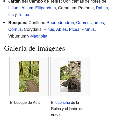
Jardín del Campo de Tenis:
Con camas de flores de
Lilium
,
Allium
,
Filipendula
, Geranium, Paeonia,
Dahlia
,
Iris
y
Tulipa
.
Bosques:
Contiene
Rhododendron
,
Quercus
,
arces
,
Cornus
, Corydalis,
Pinus
,
Abies
,
Picea
,
Prunus
,
Viburnum y
Magnolia
.
Galería de imágenes
El bosque de Asia.
El
capricho
de la
Ruina y el jardín de
grava.