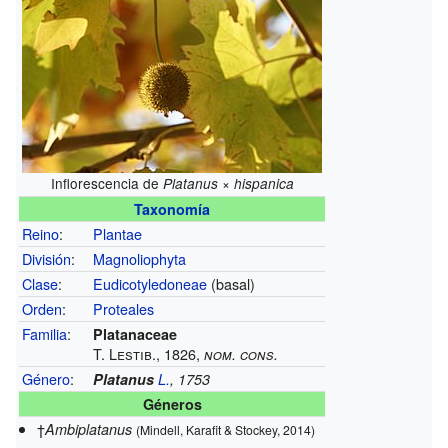
Inflorescencia de
Platanus × hispanica
Taxonomía
Reino
:
Plantae
División
:
Magnoliophyta
Clase
:
Eudicotyledoneae
(basal)
Orden
:
Proteales
Familia
:
Platanaceae
T. Lestib., 1826,
nom. cons.
Género
:
Platanus
L.
, 1753
Géneros
†
Ambiplatanus
(Mindell, Karafit & Stockey, 2014)