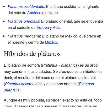
Platanus occidentalis
: El plátano occidental, originario
del este de
América del Norte
.
Platanus orientalis
: El plátano oriental, que se encuentra
en el sudeste de
Europa
y
Asia
.
Platanus mexicana
: El plátano de México, que crece en
el noreste y centro de
México
.
Híbridos de plátanos
El plátano de sombra (
Platanus × hispanica
) es un árbol
muy común en las ciudades. Se cree que es un híbrido, es
decir, el resultado del cruce entre el plátano occidental
(
Platanus occidentalis
) y el plátano oriental (
Platanus
orientalis
).
Aunque es muy popular, su origen exacto no está del todo
claro. Algunos piensan que surgió en Londres, otros en