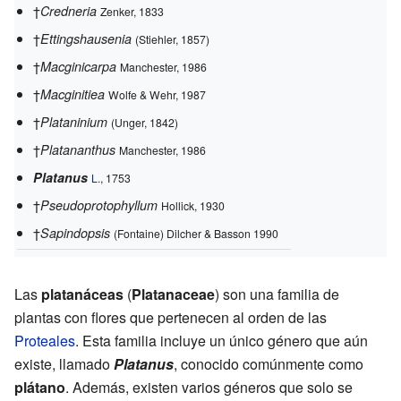
†
Credneria
Zenker, 1833
†
Ettingshausenia
(Stiehler, 1857)
†
Macginicarpa
Manchester, 1986
†
Macginitiea
Wolfe & Wehr, 1987
†
Plataninium
(Unger, 1842)
†
Platananthus
Manchester, 1986
Platanus
L.
, 1753
†
Pseudoprotophyllum
Hollick, 1930
†
Sapindopsis
(Fontaine) Dilcher & Basson 1990
Las
platanáceas
(
Platanaceae
) son una familia de
plantas con flores que pertenecen al orden de las
Proteales
. Esta familia incluye un único género que aún
existe, llamado
Platanus
, conocido comúnmente como
plátano
. Además, existen varios géneros que solo se