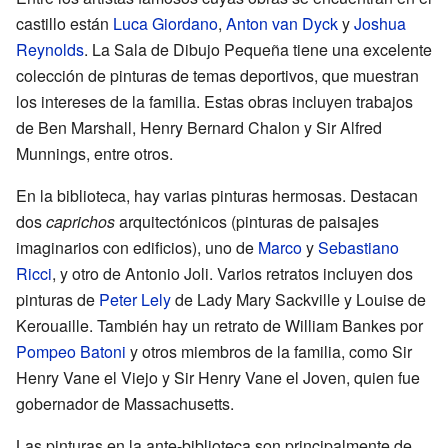
castillo están
Luca Giordano
,
Anton van Dyck
y
Joshua
Reynolds
. La Sala de Dibujo Pequeña tiene una excelente
colección de pinturas de temas deportivos, que muestran
los intereses de la familia. Estas obras incluyen trabajos
de Ben Marshall, Henry Bernard Chalon y Sir Alfred
Munnings, entre otros.
En la biblioteca, hay varias pinturas hermosas. Destacan
dos
caprichos
arquitectónicos (pinturas de paisajes
imaginarios con edificios), uno de
Marco
y
Sebastiano
Ricci
, y otro de Antonio Joli. Varios retratos incluyen dos
pinturas de
Peter Lely
de Lady Mary Sackville y Louise de
Kerouaille. También hay un retrato de William Bankes por
Pompeo Batoni
y otros miembros de la familia, como Sir
Henry Vane el Viejo y Sir Henry Vane el Joven, quien fue
gobernador de Massachusetts.
Las pinturas en la ante-biblioteca son principalmente de