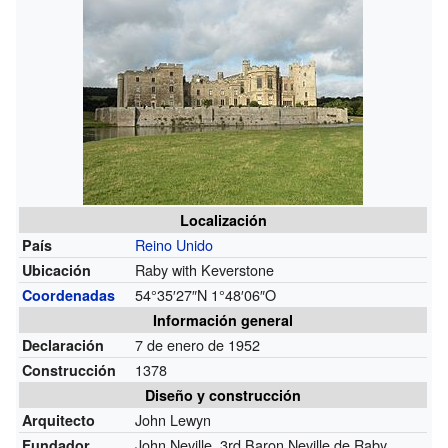
Localización
Reino Unido
País
Raby with Keverstone
Ubicación
54°35′27″N
1°48′06″O
Coordenadas
Información general
7 de enero de 1952
Declaración
1378
Construcción
Diseño y construcción
John Lewyn
Arquitecto
John Neville, 3rd Baron Neville de Raby
Fundador