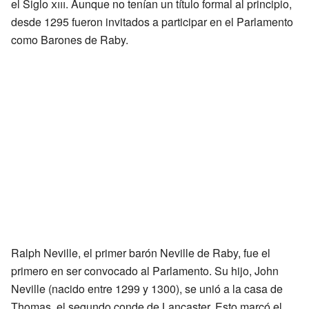
el Siglo
xiii
. Aunque no tenían un título formal al principio,
desde 1295 fueron invitados a participar en el Parlamento
como Barones de Raby.
Ralph Neville, el primer barón Neville de Raby, fue el
primero en ser convocado al Parlamento. Su hijo, John
Neville (nacido entre 1299 y 1300), se unió a la casa de
Thomas, el segundo conde de Lancaster. Esto marcó el