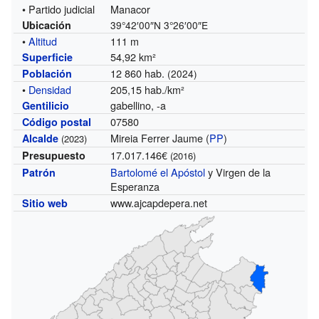
• Partido judicial
Manacor
Ubicación
39°42′00″N
3°26′00″E
•
Altitud
111 m
54,92 km²
Superficie
12 860 hab.
Población
(2024)
•
Densidad
205,15 hab./km²
gabellino, -a
Gentilicio
07580
Código postal
Mireia Ferrer Jaume (
PP
)
Alcalde
(2023)
17.017.146€
Presupuesto
(2016)
Bartolomé el Apóstol
y Virgen de la
Patrón
Esperanza
www.ajcapdepera.net
Sitio web