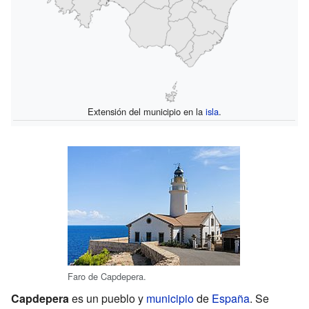
Extensión del municipio en la
isla
.
Faro de Capdepera.
Capdepera
es un pueblo y
municipio
de
España
. Se