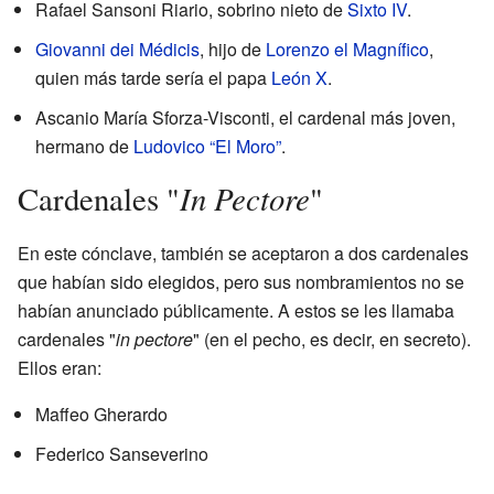
Rafael Sansoni Riario, sobrino nieto de
Sixto IV
.
Giovanni dei Médicis
, hijo de
Lorenzo el Magnífico
,
quien más tarde sería el papa
León X
.
Ascanio María Sforza-Visconti, el cardenal más joven,
hermano de
Ludovico “El Moro”
.
In Pectore
Cardenales "
"
En este cónclave, también se aceptaron a dos cardenales
que habían sido elegidos, pero sus nombramientos no se
habían anunciado públicamente. A estos se les llamaba
cardenales "
in pectore
" (en el pecho, es decir, en secreto).
Ellos eran:
Maffeo Gherardo
Federico Sanseverino