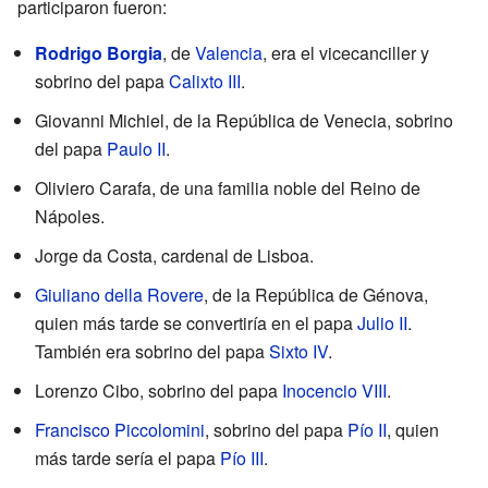
participaron fueron:
Rodrigo Borgia
, de
Valencia
, era el vicecanciller y
sobrino del papa
Calixto III
.
Giovanni Michiel, de la República de Venecia, sobrino
del papa
Paulo II
.
Oliviero Carafa, de una familia noble del Reino de
Nápoles.
Jorge da Costa, cardenal de Lisboa.
Giuliano della Rovere
, de la República de Génova,
quien más tarde se convertiría en el papa
Julio II
.
También era sobrino del papa
Sixto IV
.
Lorenzo Cibo, sobrino del papa
Inocencio VIII
.
Francisco Piccolomini
, sobrino del papa
Pío II
, quien
más tarde sería el papa
Pío III
.