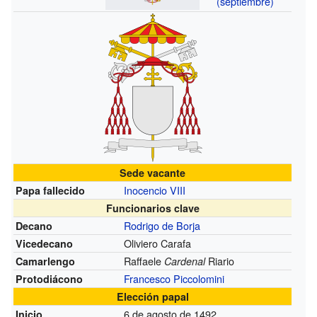
(septiembre)
Sede vacante
Inocencio VIII
Papa fallecido
Funcionarios clave
Rodrigo de Borja
Decano
Oliviero Carafa
Vicedecano
Raffaele
Riario
Camarlengo
Cardenal
Francesco Piccolomini
Protodiácono
Elección papal
6 de agosto de 1492
Inicio