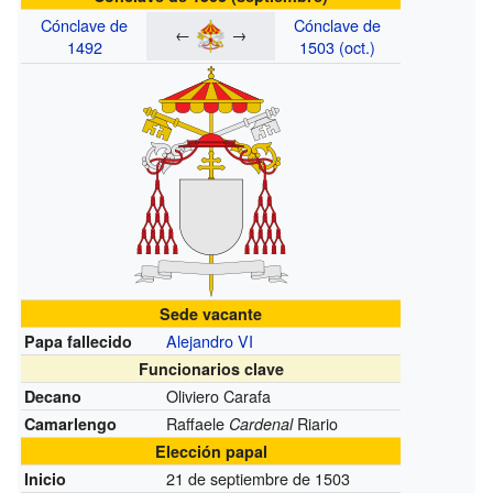
Cónclave de
Cónclave de
←
→
1492
1503 (oct.)
Sede vacante
Alejandro VI
Papa fallecido
Funcionarios clave
Oliviero Carafa
Decano
Raffaele
Riario
Camarlengo
Cardenal
Elección papal
21 de septiembre de 1503
Inicio