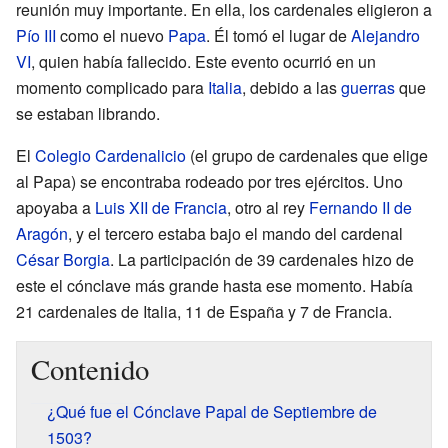
reunión muy importante. En ella, los cardenales eligieron a
Pío III
como el nuevo
Papa
. Él tomó el lugar de
Alejandro
VI
, quien había fallecido. Este evento ocurrió en un
momento complicado para
Italia
, debido a las
guerras
que
se estaban librando.
El
Colegio Cardenalicio
(el grupo de cardenales que elige
al Papa) se encontraba rodeado por tres ejércitos. Uno
apoyaba a
Luis XII de Francia
, otro al rey
Fernando II de
Aragón
, y el tercero estaba bajo el mando del cardenal
César Borgia
. La participación de 39 cardenales hizo de
este el cónclave más grande hasta ese momento. Había
21 cardenales de Italia, 11 de España y 7 de Francia.
Contenido
¿Qué fue el Cónclave Papal de Septiembre de
1503?