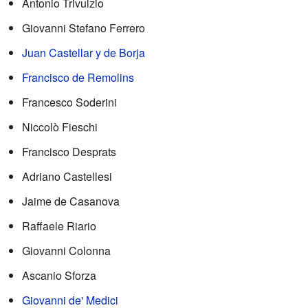
Antonio Trivulzio
Giovanni Stefano Ferrero
Juan Castellar y de Borja
Francisco de Remolins
Francesco Soderini
Niccolò Fieschi
Francisco Desprats
Adriano Castellesi
Jaime de Casanova
Raffaele Riario
Giovanni Colonna
Ascanio Sforza
Giovanni de' Medici