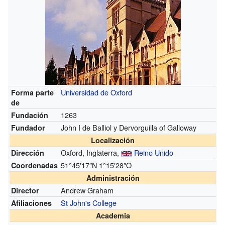
Universidad de Oxford
Forma parte
de
1263
Fundación
John I de Balliol y Dervorguilla of Galloway
Fundador
Localización
Oxford, Inglaterra,
Reino Unido
Dirección
51°45′17″N
1°15′28″O
Coordenadas
Administración
Andrew Graham
Director
St John's College
Afiliaciones
Academia