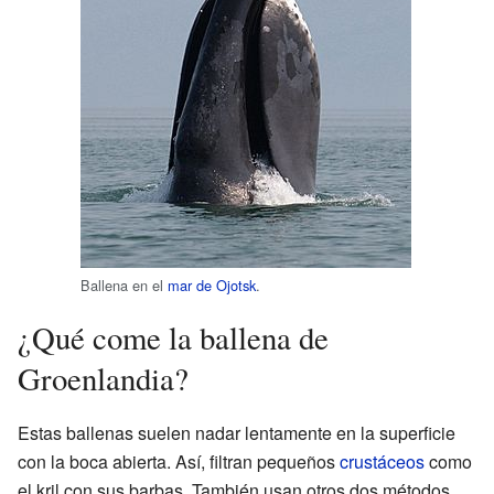
Ballena en el
mar de Ojotsk
.
¿Qué come la ballena de
Groenlandia?
Estas ballenas suelen nadar lentamente en la superficie
con la boca abierta. Así, filtran pequeños
crustáceos
como
el kril con sus barbas. También usan otros dos métodos