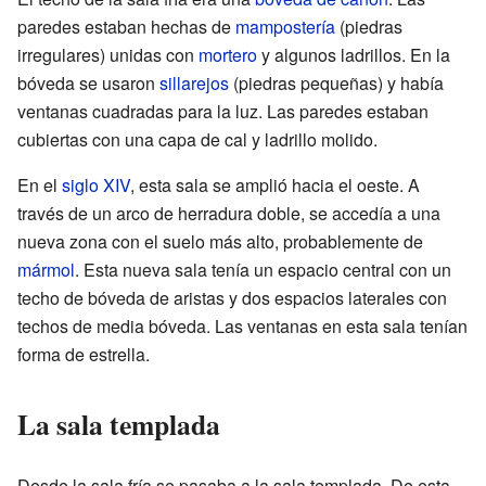
paredes estaban hechas de
mampostería
(piedras
irregulares) unidas con
mortero
y algunos ladrillos. En la
bóveda se usaron
sillarejos
(piedras pequeñas) y había
ventanas cuadradas para la luz. Las paredes estaban
cubiertas con una capa de cal y ladrillo molido.
En el
siglo XIV
, esta sala se amplió hacia el oeste. A
través de un arco de herradura doble, se accedía a una
nueva zona con el suelo más alto, probablemente de
mármol
. Esta nueva sala tenía un espacio central con un
techo de bóveda de aristas y dos espacios laterales con
techos de media bóveda. Las ventanas en esta sala tenían
forma de estrella.
La sala templada
Desde la sala fría se pasaba a la sala templada. De esta