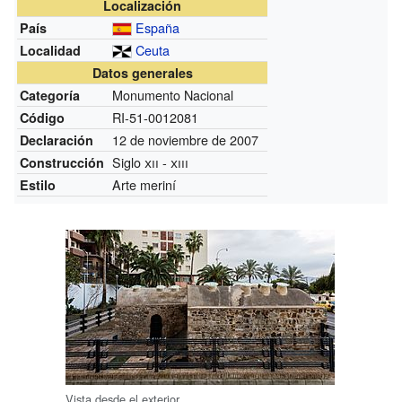
Localización
España
País
Ceuta
Localidad
Datos generales
Monumento Nacional
Categoría
RI-51-0012081
Código
12 de noviembre de 2007
Declaración
Siglo
xii
-
xiii
Construcción
Arte meriní
Estilo
Vista desde el exterior