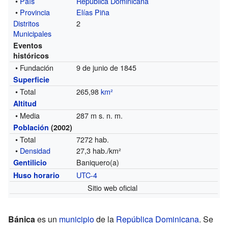
•
País
República Dominicana
•
Provincia
Elías Piña
Distritos
2
Municipales
Eventos
históricos
• Fundación
9 de junio de 1845
Superficie
• Total
265,98
km²
Altitud
• Media
287 m s. n. m.
Población
(2002)
• Total
7272 hab.
•
Densidad
27,3 hab./km²
Baniquero(a)
Gentilicio
UTC-4
Huso horario
Sitio web oficial
Bánica
es un
municipio
de la
República Dominicana
. Se