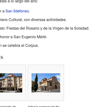
tas a lo largo del año:
or a
San Ildefonso
.
erano Cultural, con diversas actividades.
to: Fiestas del Rosario y de la Virgen de la Soledad.
honor a San Eugenio Mártir.
n se celebra el Corpus.
es
amiento de
Iglesia parroquial de