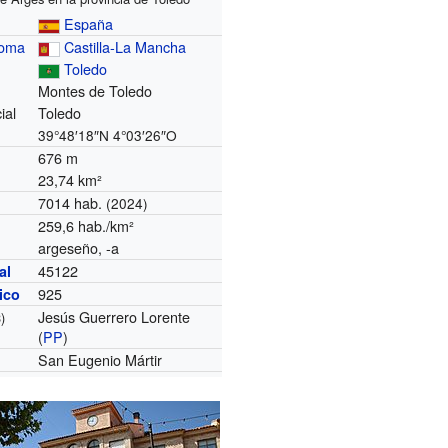
España
noma
Castilla-La Mancha
Toledo
Montes de Toledo
ial
Toledo
39°48′18″N
4°03′26″O
676 m
23,74 km²
7014 hab.
(2024)
259,6 hab./km²
argeseño, -a
45122
al
925
nico
Jesús Guerrero Lorente
)
(
PP
)
San Eugenio Mártir