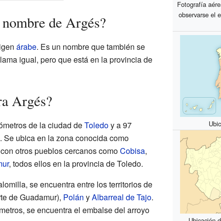
Fotografía aér
observarse el 
l nombre de Argés?
rigen
árabe
. Es un nombre que también se
llama igual, pero que está en la provincia de
ra Argés?
Ubic
lómetros de la ciudad de
Toledo
y a 97
. Se ubica en la zona conocida como
ta con otros pueblos cercanos como
Cobisa
,
ur
, todos ellos en la provincia de Toledo.
omilla, se encuentra entre los territorios de
rte de Guadamur),
Polán
y
Albarreal de Tajo
.
ómetros, se encuentra el embalse del arroyo
Ubicación d