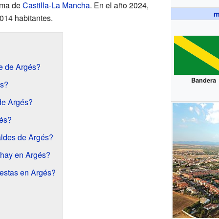
oma de
Castilla-La Mancha
. En el año 2024,
m
014 habitantes.
e de Argés?
Bandera
és?
 de Argés?
gés?
aldes de Argés?
 hay en Argés?
iestas en Argés?