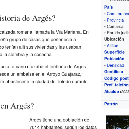
País
•
Com. autó
istoria de Argés?
•
Provincia
• Comarca
calzada romana llamada la Vía Mariana. En
• Partido judic
ueño grupo de casas que pertenecía a
Ubicación
•
Altitud
o tenían allí sus viviendas y las usaban
Superficie
o la siembra y la cosecha.
Población
•
Densidad
ducto romano cruzaba el territorio de Argés.
Gentilicio
esde un embalse en el Arroyo Guajaraz,
Código post
ara abastecer a la ciudad de Toledo durante
Pref. telefó
Alcalde
(2023
 en Argés?
Patrón
Argés tiene una población de
7014 habitantes, según los datos