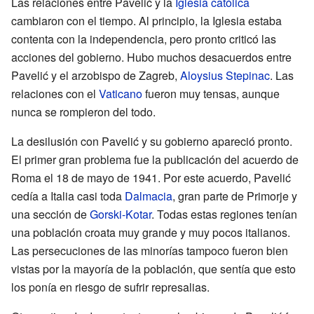
Las relaciones entre Pavelić y la
Iglesia católica
cambiaron con el tiempo. Al principio, la Iglesia estaba
contenta con la independencia, pero pronto criticó las
acciones del gobierno. Hubo muchos desacuerdos entre
Pavelić y el arzobispo de Zagreb,
Aloysius Stepinac
. Las
relaciones con el
Vaticano
fueron muy tensas, aunque
nunca se rompieron del todo.
La desilusión con Pavelić y su gobierno apareció pronto.
El primer gran problema fue la publicación del acuerdo de
Roma el 18 de mayo de 1941. Por este acuerdo, Pavelić
cedía a Italia casi toda
Dalmacia
, gran parte de Primorje y
una sección de
Gorski-Kotar
. Todas estas regiones tenían
una población croata muy grande y muy pocos italianos.
Las persecuciones de las minorías tampoco fueron bien
vistas por la mayoría de la población, que sentía que esto
los ponía en riesgo de sufrir represalias.