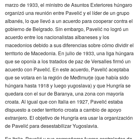
marzo de 1933, el ministro de Asuntos Exteriores húngaro
organizó una reunión entre Pavelić y el líder de un grupo
albanés, lo que llevó a un acuerdo para cooperar contra el
gobierno de Belgrado. Sin embargo, Pavelić no logró un
acuerdo entre los nacionalistas albaneses y los
macedonios debido a sus diferencias sobre cómo dividir el
territorio de Macedonia. En julio de 1933, una liga húngara
que se oponía a los tratados de paz de Versalles firmó un
acuerdo con Pavelić. En este acuerdo, Pavelić aceptaba
que se votara en la región de Međimurje (que había sido
húngara hasta 1918 y luego yugoslava) y que Hungría se
quedara con el sur de Baranya, una zona con mayoría
croata. Al igual que con Italia en 1927, Pavelić estaba
dispuesto a ceder territorio croata a cambio de apoyo
extranjero. El objetivo de Hungría era usar la organización
de Pavelić para desestabilizar Yugoslavia.
En Italia, Pavelić y sus compañeros fueron controlados de