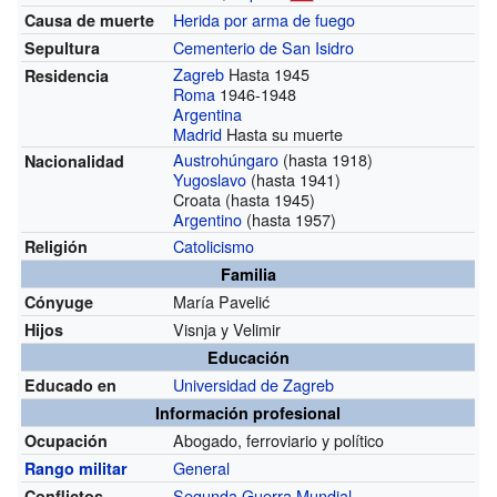
Herida por arma de fuego
Causa de muerte
Cementerio de San Isidro
Sepultura
Zagreb
Hasta 1945
Residencia
Roma
1946-1948
Argentina
Madrid
Hasta su muerte
Austrohúngaro
(hasta 1918)
Nacionalidad
Yugoslavo
(hasta 1941)
Croata (hasta 1945)
Argentino
(hasta 1957)
Catolicismo
Religión
Familia
María Pavelić
Cónyuge
Visnja y Velimir
Hijos
Educación
Universidad de Zagreb
Educado en
Información profesional
Abogado, ferroviario y político
Ocupación
General
Rango militar
Segunda Guerra Mundial
Conflictos