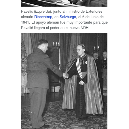
Pavelić (izquierda), junto al ministro de Exteriores
alemán
Ribbentrop
, en
Salzburgo
, el 6 de junio de
1941. El apoyo alemán fue muy importante para que
Pavelić llegara al poder en el nuevo NDH.