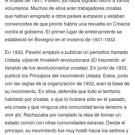
A finales de 1931, Pavelić ya había logrado reunir a varios
voluntarios. Muchos de ellos eran trabajadores croatas
que habían emigrado a otros países europeos y estaban
convencidos de que pronto habría una revuelta en Croacia
contra el gobierno. El primer lugar de entrenamiento se
estableció en Bovegno en el invierno de 1931-1932.
En 1932, Pavelić empezó a publicar un periódico llamado
Ustaša, vijesnik hrvatskih revolucionara
(
El Insurrecto: el
heraldo de los revolucionarios croatas
). En junio de 1933,
publicó los
Principios del movimiento Ustaša
. Estos, junto
con las reglas de la organización de 1932, eran la base de
su movimiento. En ellos, defendía que todo el territorio
habitado por croatas, o que lo hubiera sido en el pasado,
era croata y que ninguna otra comunidad tenía derecho a
vivir allí. Rechazaba por completo la idea de formar un
estado común con otras comunidades eslavas. Desde el
principio, su movimiento fue muy hostil hacia los serbios y