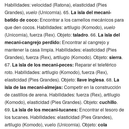
Habilidades: velocidad (Ratona), elasticidad (Pies
Grandes),
vuelo
(Unicornia). 65.
La isla del mecani-
batido de coco:
Encontrar a los camellos mecánicos para
que den cocos. Habilidades: artilugio (Komodo),
vuelo
(Unicornia), fuerza (Rex). Objeto:
taladro
. 66.
La isla del
mecani-cangrejo perdido:
Encontrar al cangrejo y
mantener la casa limpia. Habilidades: elasticidad (Pies
Grandes), fuerza (Rex), artilugio (Komodo). Objeto:
sierra
.
67.
La isla de los mecani-peces:
Reparar el teleférico
roto. Habilidades: artilugio (Komodo), fuerza (Rex),
elasticidad (Pies Grandes). Objeto:
llave inglesa
. 68.
La
isla de las mecani-almejas:
Competir en la construcción
de castillos de arena. Habilidades: fuerza (Rex), artilugio
(Komodo), elasticidad (Pies Grandes). Objeto:
cuchillo
.
69.
La isla de los mecani-tucanes:
Encontrar el tesoro de
los tucanes. Habilidades: elasticidad (Pies Grandes),
artilugio (Komodo), vuelo (Unicornia). Objeto:
cola