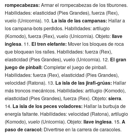
rompecabezas:
Armar el rompecabezas de los tiburones.
Habilidades: elasticidad (Pies Grandes), fuerza (Rex),
vuelo (Unicornia). 10.
La isla de las campanas:
Hallar a
los campana-bots perdidos. Habilidades: artilugio
(Komodo), fuerza (Rex), vuelo (Unicornia). Objeto:
llave
inglesa
. 11.
El tren elefante:
Mover los bloques de roca
que bloquean los raíles. Habilidades: fuerza (Rex),
elasticidad (Pies Grandes), vuelo (Unicornia). 12.
El gran
juego de pinball:
Completar el juego de pinball.
Habilidades: fuerza (Rex), elasticidad (Pies Grandes),
velocidad (Ratona). 13.
La isla de las jirafi-grúas:
Hallar
más troncos mecánicos. Habilidades: artilugio (Komodo),
elasticidad (Pies Grandes), fuerza (Rex). Objeto:
sierra
.
14.
La isla de los peces voladores:
Hallar la burbuja de
energía faltante. Habilidades: velocidad (Ratona), artilugio
(Komodo),
vuelo
(Unicornia). Objeto:
llave inglesa
. 15.
A
paso de caracol:
Divertirse en la carrera de caracoles.