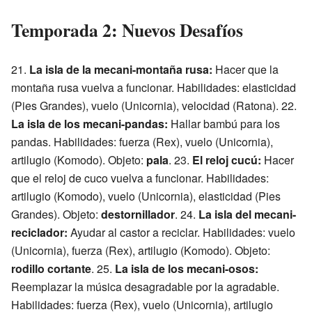
Temporada 2: Nuevos Desafíos
21.
La isla de la mecani-montaña rusa:
Hacer que la
montaña rusa vuelva a funcionar. Habilidades: elasticidad
(Pies Grandes), vuelo (Unicornia), velocidad (Ratona). 22.
La isla de los mecani-pandas:
Hallar bambú para los
pandas. Habilidades: fuerza (Rex), vuelo (Unicornia),
artilugio (Komodo). Objeto:
pala
. 23.
El reloj cucú:
Hacer
que el reloj de cuco vuelva a funcionar. Habilidades:
artilugio (Komodo), vuelo (Unicornia), elasticidad (Pies
Grandes). Objeto:
destornillador
. 24.
La isla del mecani-
reciclador:
Ayudar al castor a reciclar. Habilidades: vuelo
(Unicornia), fuerza (Rex), artilugio (Komodo). Objeto:
rodillo cortante
. 25.
La isla de los mecani-osos:
Reemplazar la música desagradable por la agradable.
Habilidades: fuerza (Rex), vuelo (Unicornia), artilugio