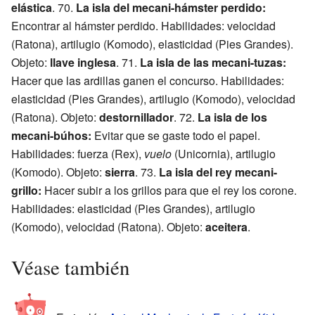
elástica
. 70.
La isla del mecani-hámster perdido:
Encontrar al hámster perdido. Habilidades: velocidad
(Ratona), artilugio (Komodo), elasticidad (Pies Grandes).
Objeto:
llave inglesa
. 71.
La isla de las mecani-tuzas:
Hacer que las ardillas ganen el concurso. Habilidades:
elasticidad (Pies Grandes), artilugio (Komodo), velocidad
(Ratona). Objeto:
destornillador
. 72.
La isla de los
mecani-búhos:
Evitar que se gaste todo el papel.
Habilidades: fuerza (Rex),
vuelo
(Unicornia), artilugio
(Komodo). Objeto:
sierra
. 73.
La isla del rey mecani-
grillo:
Hacer subir a los grillos para que el rey los corone.
Habilidades: elasticidad (Pies Grandes), artilugio
(Komodo), velocidad (Ratona). Objeto:
aceitera
.
Véase también