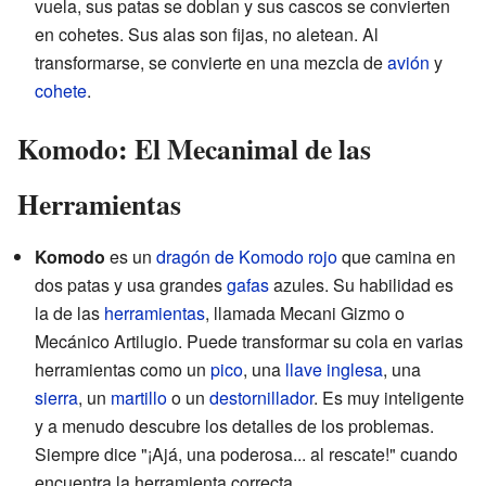
vuela, sus patas se doblan y sus cascos se convierten
en cohetes. Sus alas son fijas, no aletean. Al
transformarse, se convierte en una mezcla de
avión
y
cohete
.
Komodo: El Mecanimal de las
Herramientas
Komodo
es un
dragón de Komodo
rojo
que camina en
dos patas y usa grandes
gafas
azules. Su habilidad es
la de las
herramientas
, llamada Mecani Gizmo o
Mecánico Artilugio. Puede transformar su cola en varias
herramientas como un
pico
, una
llave inglesa
, una
sierra
, un
martillo
o un
destornillador
. Es muy inteligente
y a menudo descubre los detalles de los problemas.
Siempre dice "¡Ajá, una poderosa... al rescate!" cuando
encuentra la herramienta correcta.