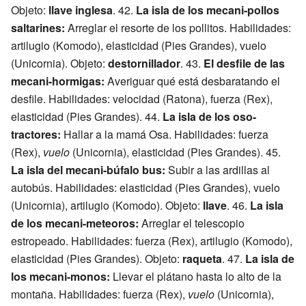
Objeto:
llave inglesa
. 42.
La isla de los mecani-pollos
saltarines:
Arreglar el resorte de los pollitos. Habilidades:
artilugio (Komodo), elasticidad (Pies Grandes), vuelo
(Unicornia). Objeto:
destornillador
. 43.
El desfile de las
mecani-hormigas:
Averiguar qué está desbaratando el
desfile. Habilidades: velocidad (Ratona), fuerza (Rex),
elasticidad (Pies Grandes). 44.
La isla de los oso-
tractores:
Hallar a la mamá Osa. Habilidades: fuerza
(Rex),
vuelo
(Unicornia), elasticidad (Pies Grandes). 45.
La isla del mecani-búfalo bus:
Subir a las ardillas al
autobús. Habilidades: elasticidad (Pies Grandes), vuelo
(Unicornia), artilugio (Komodo). Objeto:
llave
. 46.
La isla
de los mecani-meteoros:
Arreglar el telescopio
estropeado. Habilidades: fuerza (Rex), artilugio (Komodo),
elasticidad (Pies Grandes). Objeto:
raqueta
. 47.
La isla de
los mecani-monos:
Llevar el plátano hasta lo alto de la
montaña. Habilidades: fuerza (Rex),
vuelo
(Unicornia),