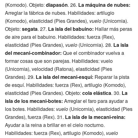
(Komodo). Objeto:
diapasón
. 26.
La máquina de nubes:
Arreglar la fábrica de nubes. Habilidades: artilugio
(Komodo), elasticidad (Pies Grandes),
vuelo
(Unicornia).
Objeto:
segata
. 27.
La isla del babuino:
Hallar más peras
de aire para el babuino. Habilidades: fuerza (Rex),
elasticidad (Pies Grandes),
vuelo
(Unicornia). 28.
La isla
del mecani-combinador:
Que el combinador vuelva a
formar cosas que son parejas. Habilidades: vuelo
(Unicornia), velocidad (Ratona), elasticidad (Pies
Grandes). 29.
La isla del mecani-esquí:
Reparar la pista
de esquí. Habilidades: fuerza (Rex), artilugio (Komodo),
elasticidad (Pies Grandes). Objeto:
cola elástica
. 30.
La
isla de los mecani-botes:
Arreglar el faro para ayudar a
los botes. Habilidades:
vuelo
(Unicornia), elasticidad (Pies
Grandes), fuerza (Rex). 31.
La isla de la mecani-reina:
Ayudar a la reina a brillar en el cielo nocturno.
Habilidades: fuerza (Rex), artilugio (Komodo),
vuelo