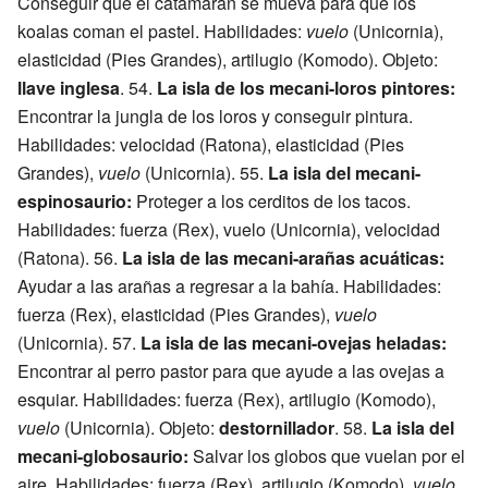
Conseguir que el catamarán se mueva para que los
koalas coman el pastel. Habilidades:
vuelo
(Unicornia),
elasticidad (Pies Grandes), artilugio (Komodo). Objeto:
llave inglesa
. 54.
La isla de los mecani-loros pintores:
Encontrar la jungla de los loros y conseguir pintura.
Habilidades: velocidad (Ratona), elasticidad (Pies
Grandes),
vuelo
(Unicornia). 55.
La isla del mecani-
espinosaurio:
Proteger a los cerditos de los tacos.
Habilidades: fuerza (Rex), vuelo (Unicornia), velocidad
(Ratona). 56.
La isla de las mecani-arañas acuáticas:
Ayudar a las arañas a regresar a la bahía. Habilidades:
fuerza (Rex), elasticidad (Pies Grandes),
vuelo
(Unicornia). 57.
La isla de las mecani-ovejas heladas:
Encontrar al perro pastor para que ayude a las ovejas a
esquiar. Habilidades: fuerza (Rex), artilugio (Komodo),
vuelo
(Unicornia). Objeto:
destornillador
. 58.
La isla del
mecani-globosaurio:
Salvar los globos que vuelan por el
aire. Habilidades: fuerza (Rex), artilugio (Komodo),
vuelo