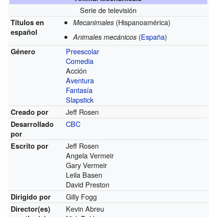
Serie de televisión
(Hispanoamérica)
Títulos en
Mecanimales
español
(
España
)
Animales mecánicos
Preescolar
Género
Comedia
Acción
Aventura
Fantasía
Slapstick
Jeff Rosen
Creado por
CBC
Desarrollado
por
Jeff Rosen
Escrito por
Angela Vermeir
Gary Vermeir
Leila Basen
David Preston
Gilly Fogg
Dirigido por
Kevin Abreu
Director(es)