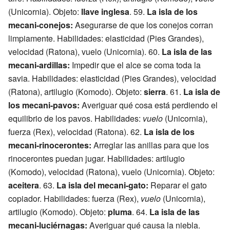
(Unicornia). Objeto:
llave inglesa
. 59.
La isla de los
mecani-conejos:
Asegurarse de que los conejos corran
limpiamente. Habilidades: elasticidad (Pies Grandes),
velocidad (Ratona), vuelo (Unicornia). 60.
La isla de las
mecani-ardillas:
Impedir que el alce se coma toda la
savia. Habilidades: elasticidad (Pies Grandes), velocidad
(Ratona), artilugio (Komodo). Objeto:
sierra
. 61.
La isla de
los mecani-pavos:
Averiguar qué cosa está perdiendo el
equilibrio de los pavos. Habilidades:
vuelo
(Unicornia),
fuerza (Rex), velocidad (Ratona). 62.
La isla de los
mecani-rinocerontes:
Arreglar las anillas para que los
rinocerontes puedan jugar. Habilidades: artilugio
(Komodo), velocidad (Ratona), vuelo (Unicornia). Objeto:
aceitera
. 63.
La isla del mecani-gato:
Reparar el gato
copiador. Habilidades: fuerza (Rex),
vuelo
(Unicornia),
artilugio (Komodo). Objeto:
pluma
. 64.
La isla de las
mecani-luciérnagas:
Averiguar qué causa la niebla.