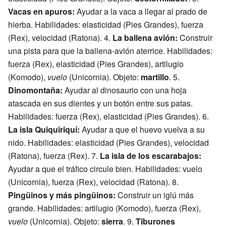
Vacas en apuros:
Ayudar a la vaca a llegar al prado de
hierba. Habilidades: elasticidad (Pies Grandes), fuerza
(Rex), velocidad (Ratona). 4.
La ballena avión:
Construir
una pista para que la ballena-avión aterrice. Habilidades:
fuerza (Rex), elasticidad (Pies Grandes), artilugio
(Komodo),
vuelo
(Unicornia). Objeto:
martillo
. 5.
Dinomontaña:
Ayudar al dinosaurio con una hoja
atascada en sus dientes y un botón entre sus patas.
Habilidades: fuerza (Rex), elasticidad (Pies Grandes). 6.
La isla Quiquiriquí:
Ayudar a que el huevo vuelva a su
nido. Habilidades: elasticidad (Pies Grandes), velocidad
(Ratona), fuerza (Rex). 7.
La isla de los escarabajos:
Ayudar a que el tráfico circule bien. Habilidades: vuelo
(Unicornia), fuerza (Rex), velocidad (Ratona). 8.
Pingüinos y más pingüinos:
Construir un iglú más
grande. Habilidades: artilugio (Komodo), fuerza (Rex),
vuelo
(Unicornia). Objeto:
sierra
. 9.
Tiburones