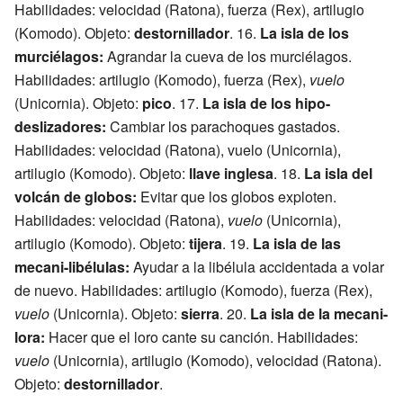
Habilidades: velocidad (Ratona), fuerza (Rex), artilugio
(Komodo). Objeto:
destornillador
. 16.
La isla de los
murciélagos:
Agrandar la cueva de los murciélagos.
Habilidades: artilugio (Komodo), fuerza (Rex),
vuelo
(Unicornia). Objeto:
pico
. 17.
La isla de los hipo-
deslizadores:
Cambiar los parachoques gastados.
Habilidades: velocidad (Ratona), vuelo (Unicornia),
artilugio (Komodo). Objeto:
llave inglesa
. 18.
La isla del
volcán de globos:
Evitar que los globos exploten.
Habilidades: velocidad (Ratona),
vuelo
(Unicornia),
artilugio (Komodo). Objeto:
tijera
. 19.
La isla de las
mecani-libélulas:
Ayudar a la libélula accidentada a volar
de nuevo. Habilidades: artilugio (Komodo), fuerza (Rex),
vuelo
(Unicornia). Objeto:
sierra
. 20.
La isla de la mecani-
lora:
Hacer que el loro cante su canción. Habilidades:
vuelo
(Unicornia), artilugio (Komodo), velocidad (Ratona).
Objeto:
destornillador
.