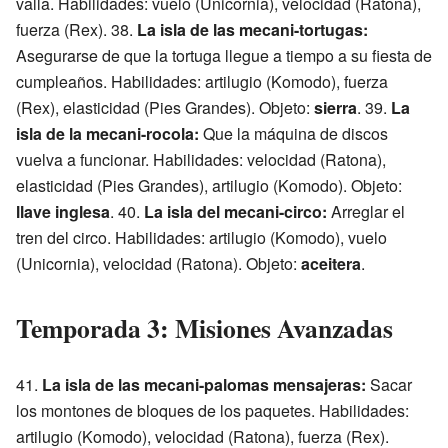
valla. Habilidades: vuelo (Unicornia), velocidad (Ratona),
fuerza (Rex). 38.
La isla de las mecani-tortugas:
Asegurarse de que la tortuga llegue a tiempo a su fiesta de
cumpleaños. Habilidades: artilugio (Komodo), fuerza
(Rex), elasticidad (Pies Grandes). Objeto:
sierra
. 39.
La
isla de la mecani-rocola:
Que la máquina de discos
vuelva a funcionar. Habilidades: velocidad (Ratona),
elasticidad (Pies Grandes), artilugio (Komodo). Objeto:
llave inglesa
. 40.
La isla del mecani-circo:
Arreglar el
tren del circo. Habilidades: artilugio (Komodo), vuelo
(Unicornia), velocidad (Ratona). Objeto:
aceitera
.
Temporada 3: Misiones Avanzadas
41.
La isla de las mecani-palomas mensajeras:
Sacar
los montones de bloques de los paquetes. Habilidades:
artilugio (Komodo), velocidad (Ratona), fuerza (Rex).