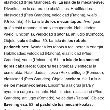
elasticidad (Pies Grandes). 48.
La isla de la mecani-ave:
Divertirse en la carrera de obstáculos. Habilidades:
elasticidad (Pies Grandes), velocidad (Ratona),
vuelo
(Unicornia). 49.
La isla de los mecanitopos:
Averiguar
quién está robando el oro y recuperarlo. Habilidades:
vuelo (Unicornia), velocidad (Ratona), artilugio (Komodo).
Objeto:
cola elástica
. 50.
La isla de los robots
parlanchines:
Ayudar a los robots a recuperar la energía.
Habilidades: velocidad (Ratona), elasticidad (Pies
Grandes), vuelo (Unicornia). 51.
La isla de los mecani-
tigres caballeros:
Superar tres pruebas y entregar la
esmeralda. Habilidades: fuerza (Rex), artilugio (Komodo),
elasticidad (Pies Grandes). Objeto:
aceitera
. 52.
La isla
de los mecani-cohetes:
Encontrar a la grúa jirafa y
ayudar a cargar al cohete. Habilidades: elasticidad (Pies
Grandes), artilugio (Komodo), velocidad (Ratona). Objeto:
llave inglesa
. 53.
El pastel de los mecani-koalas: