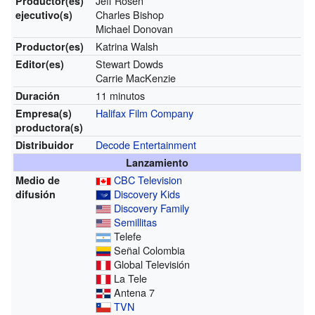
Jeff Rosen
Productor(es)
Charles Bishop
ejecutivo(s)
Michael Donovan
Katrina Walsh
Productor(es)
Stewart Dowds
Editor(es)
Carrie MacKenzie
11 minutos
Duración
Halifax Film Company
Empresa(s)
productora(s)
Decode Entertainment
Distribuidor
Lanzamiento
CBC Television
Medio de
Discovery Kids
difusión
Discovery Family
Semillitas
Telefe
Señal Colombia
Global Televisión
La Tele
Antena 7
TVN