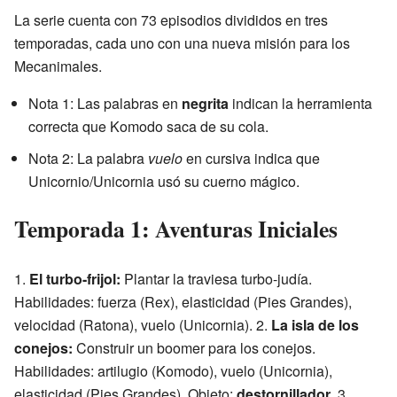
La serie cuenta con 73 episodios divididos en tres
temporadas, cada uno con una nueva misión para los
Mecanimales.
Nota 1: Las palabras en
negrita
indican la herramienta
correcta que Komodo saca de su cola.
Nota 2: La palabra
vuelo
en cursiva indica que
Unicornio/Unicornia usó su cuerno mágico.
Temporada 1: Aventuras Iniciales
1.
El turbo-frijol:
Plantar la traviesa turbo-judía.
Habilidades: fuerza (Rex), elasticidad (Pies Grandes),
velocidad (Ratona), vuelo (Unicornia). 2.
La isla de los
conejos:
Construir un boomer para los conejos.
Habilidades: artilugio (Komodo), vuelo (Unicornia),
elasticidad (Pies Grandes). Objeto:
destornillador
. 3.