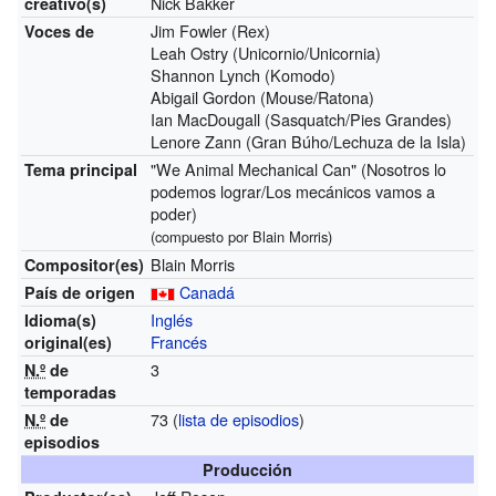
Nick Bakker
creativo(s)
Jim Fowler (Rex)
Voces de
Leah Ostry (Unicornio/Unicornia)
Shannon Lynch (Komodo)
Abigail Gordon (Mouse/Ratona)
Ian MacDougall (Sasquatch/Pies Grandes)
Lenore Zann (Gran Búho/Lechuza de la Isla)
"We Animal Mechanical Can" (Nosotros lo
Tema principal
podemos lograr/Los mecánicos vamos a
poder)
(compuesto por Blain Morris)
Blain Morris
Compositor(es)
Canadá
País de origen
Inglés
Idioma(s)
Francés
original(es)
3
N.º
de
temporadas
73
(
lista de episodios
)
N.º
de
episodios
Producción