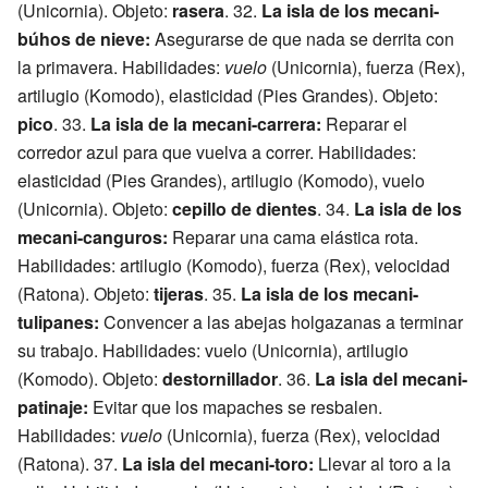
(Unicornia). Objeto:
rasera
. 32.
La isla de los mecani-
búhos de nieve:
Asegurarse de que nada se derrita con
la primavera. Habilidades:
vuelo
(Unicornia), fuerza (Rex),
artilugio (Komodo), elasticidad (Pies Grandes). Objeto:
pico
. 33.
La isla de la mecani-carrera:
Reparar el
corredor azul para que vuelva a correr. Habilidades:
elasticidad (Pies Grandes), artilugio (Komodo), vuelo
(Unicornia). Objeto:
cepillo de dientes
. 34.
La isla de los
mecani-canguros:
Reparar una cama elástica rota.
Habilidades: artilugio (Komodo), fuerza (Rex), velocidad
(Ratona). Objeto:
tijeras
. 35.
La isla de los mecani-
tulipanes:
Convencer a las abejas holgazanas a terminar
su trabajo. Habilidades: vuelo (Unicornia), artilugio
(Komodo). Objeto:
destornillador
. 36.
La isla del mecani-
patinaje:
Evitar que los mapaches se resbalen.
Habilidades:
vuelo
(Unicornia), fuerza (Rex), velocidad
(Ratona). 37.
La isla del mecani-toro:
Llevar al toro a la