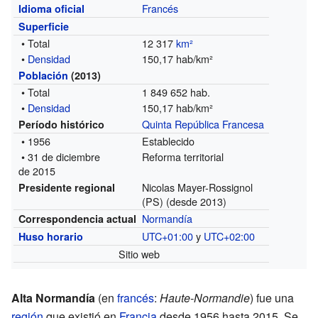
Francés
Idioma oficial
Superficie
• Total
12 317
km²
•
Densidad
150,17 hab/km²
Población
(2013)
• Total
1 849 652 hab.
•
Densidad
150,17 hab/km²
Quinta República Francesa
Período histórico
• 1956
Establecido
• 31 de diciembre
Reforma territorial
de 2015
Nicolas Mayer-Rossignol
Presidente regional
(PS) (desde 2013)
Normandía
Correspondencia actual
UTC+01:00
y
UTC+02:00
Huso horario
Sitio web
Alta Normandía
(en
francés
:
Haute-Normandie
) fue una
región
que existió en
Francia
desde 1956 hasta 2015. Se