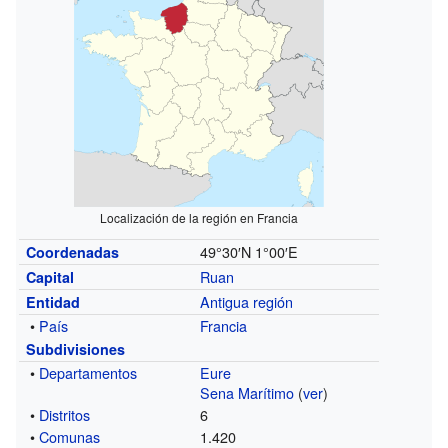
Localización de la región en Francia
49°30′N
1°00′E
Coordenadas
Ruan
Capital
Antigua región
Entidad
•
País
Francia
Subdivisiones
•
Departamentos
Eure
Sena Marítimo
(
ver
)
•
Distritos
6
•
Comunas
1.420