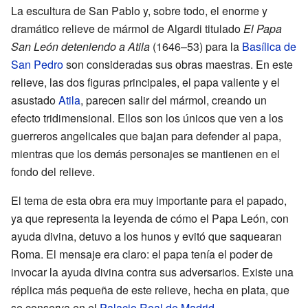
La escultura de San Pablo y, sobre todo, el enorme y
dramático relieve de mármol de Algardi titulado
El Papa
San León deteniendo a Atila
(1646–53) para la
Basílica de
San Pedro
son consideradas sus obras maestras. En este
relieve, las dos figuras principales, el papa valiente y el
asustado
Atila
, parecen salir del mármol, creando un
efecto tridimensional. Ellos son los únicos que ven a los
guerreros angelicales que bajan para defender al papa,
mientras que los demás personajes se mantienen en el
fondo del relieve.
El tema de esta obra era muy importante para el papado,
ya que representa la leyenda de cómo el Papa León, con
ayuda divina, detuvo a los hunos y evitó que saquearan
Roma. El mensaje era claro: el papa tenía el poder de
invocar la ayuda divina contra sus adversarios. Existe una
réplica más pequeña de este relieve, hecha en plata, que
se conserva en el
Palacio Real de Madrid
.