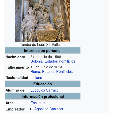
Tumba de León XI, Vaticano
Información personal
31 de julio de 1598
Nacimiento
Bolonia
,
Estados Pontificios
10 de junio de 1654
Fallecimiento
Roma
,
Estados Pontificios
Italiano
Nacionalidad
Educación
Ludovico Carracci
Alumno de
Información profesional
Escultura
Área
Agostino Carracci
Empleador