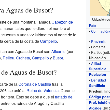
ra Aguas de Busot?
Ubicación de
e este de una montaña llamada
Cabezón de
País
s manantiales que le dieron el nombre al
•
Com. autó
ncuentra a unos 22 kilómetros al norte de la
tá cerca de la costa de
Campello
.
•
Provincia
• Comarca
mitan con Aguas de Busot son
Alicante
(por
• Partido judic
),
Relleu
,
Orcheta
,
Campello
y
Busot
.
Ubicación
•
Altitud
Superficie
a de Aguas de Busot?
Población
•
Densidad
parte de la
Corona de Castilla
tras la
Gentilicio
1296, se unió al
Reino de Valencia
. Durante
Predom. lin
frontera. Esto se debe a que el
tratado de
Código post
Pref. telefó
 entre los reinos de Aragón y Castilla
Alcalde
(2015
o.