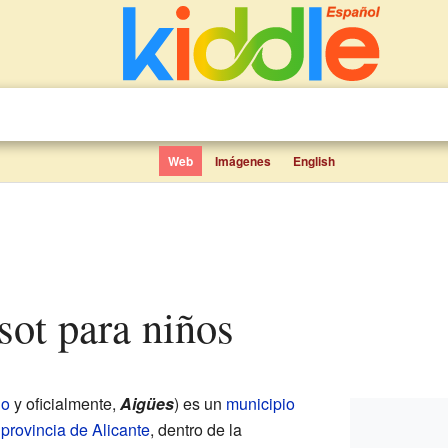
Web
Imágenes
English
sot para niños
no
y oficialmente,
Aigües
) es un
municipio
a
provincia de Alicante
, dentro de la