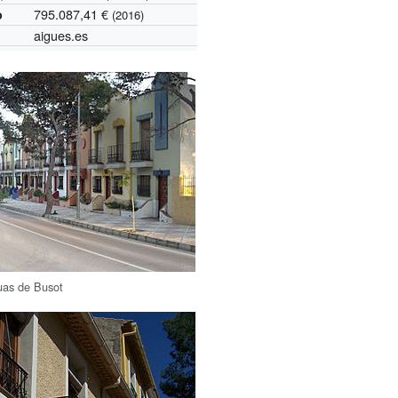
795.087,41 €
o
(2016)
aigues.es
uas de Busot