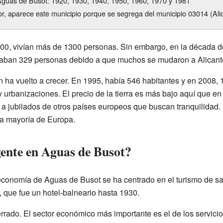
guas de Busot: 1920, 1930, 1940, 1950, 1960, 1970 y 1981
ior, aparece este municipio porque se segrega del municipio 03014 (Ali
1900, vivían más de 1300 personas. Sin embargo, en la década d
daban 329 personas debido a que muchos se mudaron a Alicant
 ha vuelto a crecer. En 1995, había 546 habitantes y en 2008, 
urbanizaciones. El precio de la tierra es más bajo aquí que en 
y a jubilados de otros países europeos que buscan tranquilidad.
la mayoría de Europa.
gente en Aguas de Busot?
conomía de Aguas de Busot se ha centrado en el turismo de sal
 que fue un hotel-balneario hasta 1930.
errado. El sector económico más importante es el de los servic