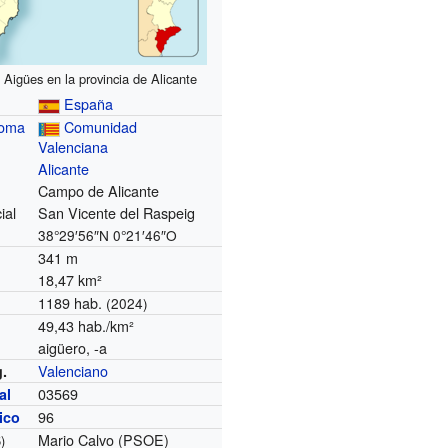
 Aigües en la provincia de Alicante
España
noma
Comunidad
Valenciana
Alicante
Campo de Alicante
ial
San Vicente del Raspeig
38°29′56″N
0°21′46″O
341 m
18,47 km²
1189 hab.
(2024)
49,43 hab./km²
aigüero, -a
Valenciano
g.
03569
al
96
nico
Mario Calvo (PSOE)
)