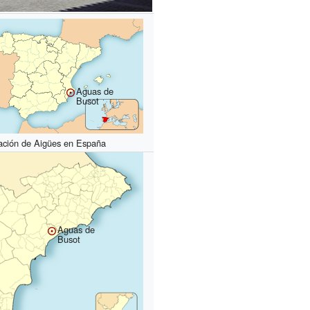
Aguas de
Busot
ación de Aigües en España
Aguas de
Busot