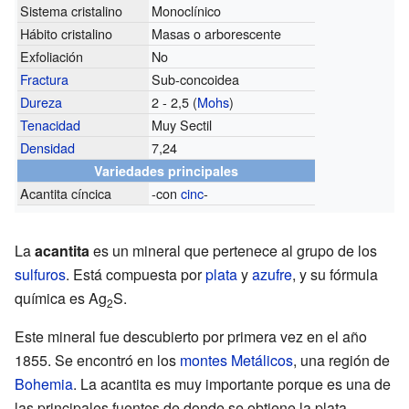
Sistema cristalino
Monoclínico
Hábito cristalino
Masas o arborescente
Exfoliación
No
Fractura
Sub-concoidea
Dureza
2 - 2,5 (
Mohs
)
Tenacidad
Muy Sectil
Densidad
7,24
Variedades principales
Acantita cíncica
-con
cinc
-
La
acantita
es un mineral que pertenece al grupo de los
sulfuros
. Está compuesta por
plata
y
azufre
, y su fórmula
química es Ag
S.
2
Este mineral fue descubierto por primera vez en el año
1855. Se encontró en los
montes Metálicos
, una región de
Bohemia
. La acantita es muy importante porque es una de
las principales fuentes de donde se obtiene la plata.