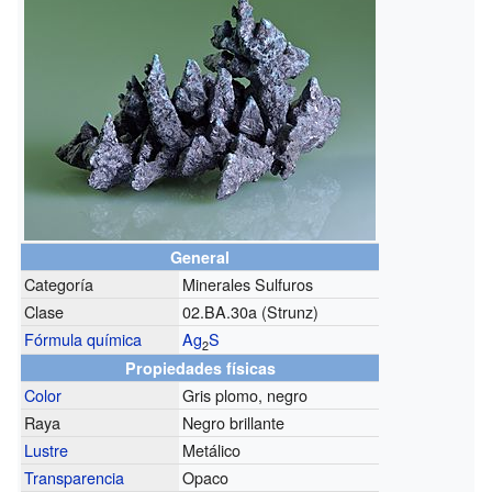
General
Categoría
Minerales Sulfuros
Clase
02.BA.30a (Strunz)
Fórmula química
Ag
S
2
Propiedades físicas
Color
Gris plomo, negro
Raya
Negro brillante
Lustre
Metálico
Transparencia
Opaco