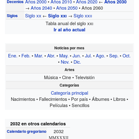
Años 2000
•
Años 2010
•
Años 2020
←
Años 2030
Decenios
→
Años 2040
•
Años 2050
• Años 2060
Siglo
xx
←
→
Siglo
xxii
Siglo
xxi
Siglos
Tabla anual del siglo
xxi
Ir al año actual
Noticias por mes
Ene.
•
Feb.
•
Mar.
•
Abr.
•
May.
•
Jun.
•
Jul.
•
Ago.
•
Sep.
•
Oct.
•
Nov.
•
Dic.
Artes
Música • Cine • Televisión
Categorías
Categoría principal
Nacimientos • Fallecimientos • Por país • Álbumes • Libros •
Películas • Sencillos
2032 en otros calendarios
2032
Calendario gregoriano
MMXXXII