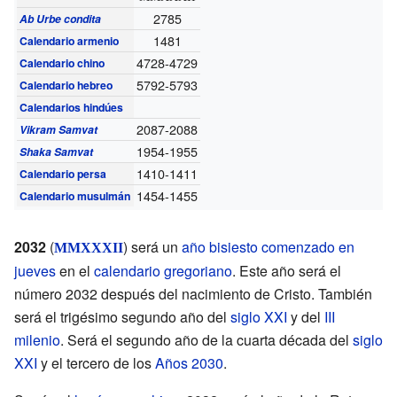
2785
Ab Urbe condita
1481
Calendario armenio
4728-4729
Calendario chino
5792-5793
Calendario hebreo
Calendarios hindúes
2087-2088
Vikram Samvat
1954-1955
Shaka Samvat
1410-1411
Calendario persa
1454-1455
Calendario musulmán
2032
(
) será un
año bisiesto comenzado en
MMXXXII
jueves
en el
calendario gregoriano
. Este año será el
número 2032 después del nacimiento de Cristo. También
será el trigésimo segundo año del
siglo XXI
y del
III
milenio
. Será el segundo año de la cuarta década del
siglo
XXI
y el tercero de los
Años 2030
.