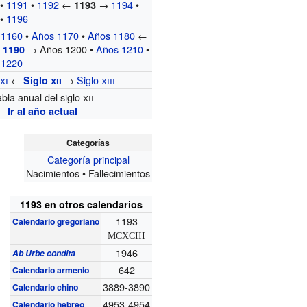
•
1191
•
1192
←
→
1194
•
1193
•
1196
 1160
•
Años 1170
•
Años 1180
←
→ Años 1200 •
Años 1210
•
 1190
 1220
o
xi
←
→
Siglo
xiii
Siglo
xii
abla anual del siglo
xii
Ir al año actual
Categorías
Categoría principal
Nacimientos • Fallecimientos
1193 en otros calendarios
1193
Calendario gregoriano
MCXCIII
1946
Ab Urbe condita
642
Calendario armenio
3889-3890
Calendario chino
4953-4954
Calendario hebreo