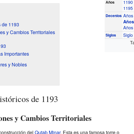
1190
Años
1195
Años
Decenios
Años
s de 1193
Años
s y Cambios Territoriales
Sigl
Siglos
T
193
s Importantes
eres y Nobles
stóricos de 1193
nes y Cambios Territoriales
construcción del
Qutab Minar
. Esta es una famosa torre o