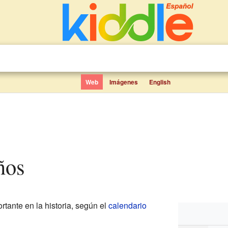
Web
Imágenes
English
ños
rtante en la historia, según el
calendario