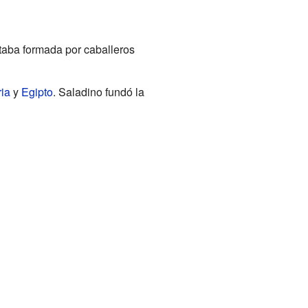
staba formada por caballeros
ria
y
Egipto
. Saladino fundó la