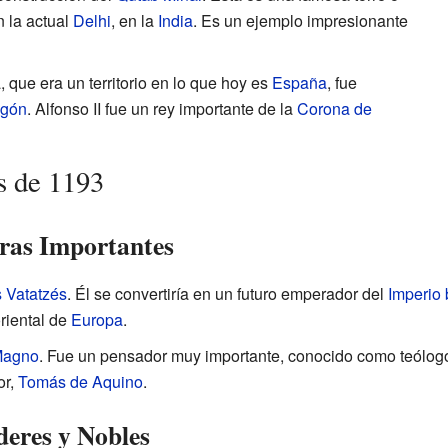
 la actual
Delhi
, en la
India
. Es un ejemplo impresionante
 que era un territorio en lo que hoy es
España
, fue
agón
. Alfonso II fue un rey importante de la
Corona de
s de 1193
ras Importantes
s Vatatzés
. Él se convertiría en un futuro emperador del
Imperio 
oriental de
Europa
.
Magno
. Fue un pensador muy importante, conocido como teólogo
or,
Tomás de Aquino
.
deres y Nobles