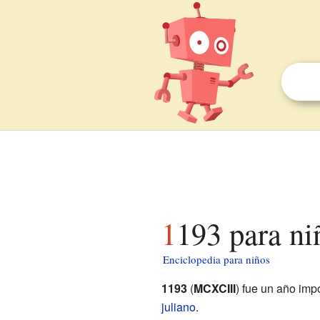
1193 para ni
Enciclopedia para niños
1193
(
MCXCIII
) fue un año impo
juliano
.