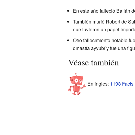
En este año falleció Balián d
También murió Robert de Sab
que tuvieron un papel importa
Otro fallecimiento notable fu
dinastía ayyubí y fue una figu
Véase también
En inglés:
1193 Facts 