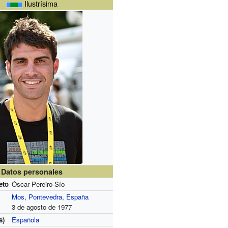
Ilustrísima
Datos personales
eto
Óscar Pereiro Sío
Mos
,
Pontevedra
,
España
3 de agosto de 1977
s)
Española