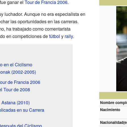
fue ganar el
Tour de Francia 2006
.
uy luchador. Aunque no era especialista en
echar las oportunidades en las carreras.
smo, ha trabajado como comentarista
pado en competiciones de
fútbol
y
rally
.
o en el Ciclismo
Phonak (2002-2005)
Tour de Francia 2006
el Tour de 2008
 Astana (2010)
Nombre compl
licadas en su Carrera
Nacimiento
Nacionalidad(e
Después del Ciclismo