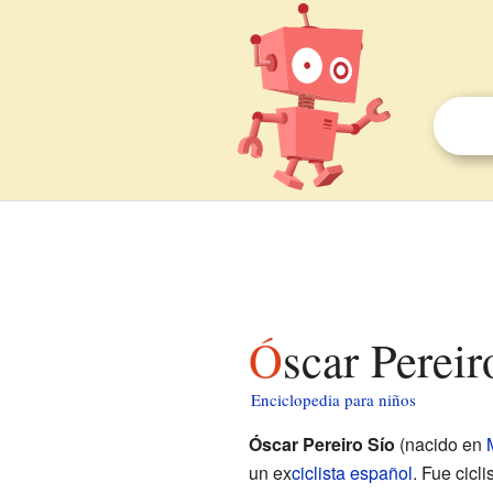
Óscar Perei
Enciclopedia para niños
Óscar Pereiro Sío
(nacido en
un ex
ciclista
español
. Fue cicl